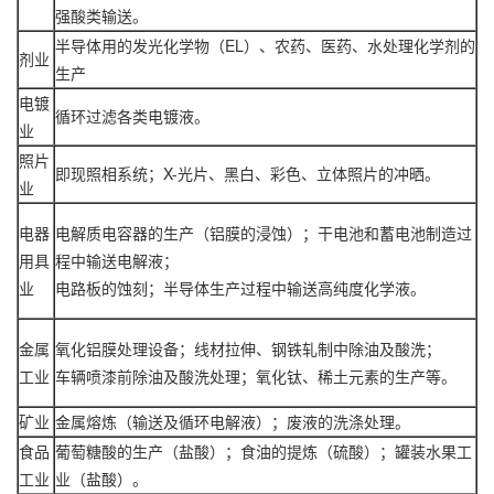
强酸类输送。
半导体用的发光化学物（EL）、农药、医药、水处理化学剂的
剂业
生产
电镀
循环过滤各类电镀液。
业
照片
即现照相系统；X-光片、黑白、彩色、立体照片的冲晒。
业
电器
电解质电容器的生产（铝膜的浸蚀）；干电池和蓄电池制造过
用具
程中输送电解液；
业
电路板的蚀刻；半导体生产过程中输送高纯度化学液。
金属
氧化铝膜处理设备；线材拉伸、钢铁轧制中除油及酸洗；
工业
车辆喷漆前除油及酸洗处理；氧化钛、稀土元素的生产等。
矿业
金属熔炼（输送及循环电解液）；废液的洗涤处理。
食品
葡萄糖酸的生产（盐酸）；食油的提炼（硫酸）；罐装水果工
工业
业（盐酸）。