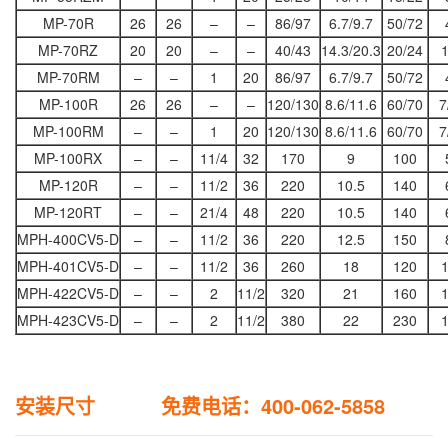
MP-70R
26
26
–
–
86/97
6.7/9.7
50/72
MP-70RZ
20
20
–
–
40/43
14.3/20.3
20/24
MP-70RM
–
–
1
20
86/97
6.7/9.7
50/72
MP-100R
26
26
–
–
120/130
8.6/11.6
60/70
7
MP-100RM
–
–
1
20
120/130
8.6/11.6
60/70
7
MP-100RX
–
–
11/4
32
170
9
100
MP-120R
–
–
11/2
36
220
10.5
140
MP-120RT
–
–
21/4
48
220
10.5
140
MPH-400CV5-D
–
–
11/2
36
220
12.5
150
MPH-401CV5-D
–
–
11/2
36
260
18
120
MPH-422CV5-D
–
–
2
11/2
320
21
160
MPH-423CV5-D
–
–
2
11/2
380
22
230
安装尺寸 免费电话：400-062-5858