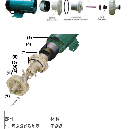
部 件
材 料
1、固定螺线及垫圈
不锈钢