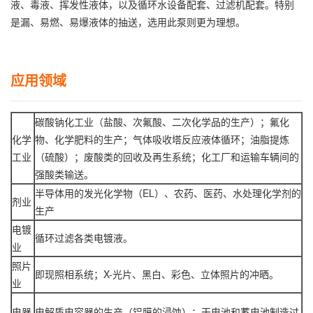
液、毒液、挥发性液体，以及循环水设备配套、过滤机配套。特别
是漏、易燃、易爆液体的抽送，选用此泵则更为理想。
应用领域
碳酸钠化工业（盐酸、次氟酸、二次化学品的生产）；氟化
化学
物、化学肥料的生产；气体吸收塔反应液体循环；油脂提炼
工业
（硫酸）；废酸类的回收及再生系统；化工厂和运输车辆间的
强酸类输送。
半导体用的发光化学物（EL）、农药、医药、水处理化学剂的
剂业
生产
电镀
循环过滤各类电镀液。
业
照片
即现照相系统；X-光片、黑白、彩色、立体照片的冲晒。
业
电器
电解质电容器的生产（铝膜的浸蚀）；干电池和蓄电池制造过