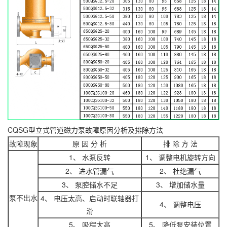
CQSG型立式管道磁力泵故障原因分析及排除方法
故障现象
原 因 分 析
排 除 方 法
1、 水泵反转
1、 调整电机旋转方向
2、 进水管漏气
2、 杜绝漏气
3、 泵腔储水不足
3、 增加储水量
泵不出水
4、 电压太高、启动时联轴器打
4、 调整电压
滑
5、 吸程太高
5、 降低泵安装位置