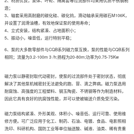
2、材质优良，泵体、叶轮、隔离套等过流部件均采用优质不锈钢制
造；
3、轴套采用高耐磨的碳化硅、碳化钨，滑动轴承采用碳石M106K，
并设置了润滑油槽，有效地保证泵的使用寿命；
4、立式安装，结构紧凑、占地面积小；
5、振动小，噪音低，运行特别平稳；
6、泵的大多数零部件与CQB系列磁力泵互换，泵的性能与CQB系列
相同；流量为3.2-100m 3 /h;扬程为20-80m;功率为0.75-75Kw
磁力泵以静密封取代动密封，使泵的过流部件处于密封状态，彻底
解决了其他泵机械密封无法避免的跑、冒、滴之弊病。磁力泵选用
耐腐蚀、高强度的工程塑料、钢玉陶瓷、不锈钢等作为制造材料，
因此它具有良好的抗腐蚀性能，并可以使被输送介质免受污染。
磁力泵结构紧凑、外形美观、体积小、噪音低、运行可靠、使用维
修方便。可广泛应用于化工、制药、石油、电镀、食品、电影照相
洗印、科研机构、国防工业等单位抽送酸、碱液、油类、稀有贵重