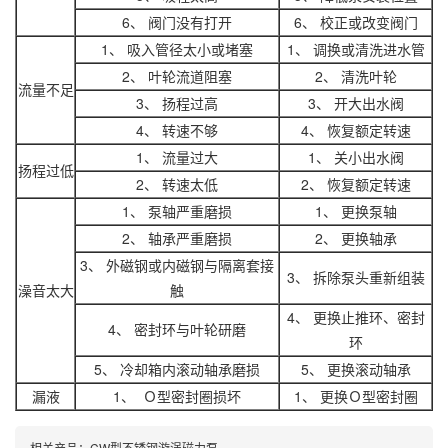
6、 阀门没有打开
6、 校正或改变阀门
1、 吸入管径太小或堵塞
1、 调换或清洗进水管
2、 叶轮流道阻塞
2、 清洗叶轮
流量不足
3、 扬程过高
3、 开大出水阀
4、 转速不够
4、 恢复额定转速
1、 流量过大
1、 关小出水阀
扬程过低
2、 转速太低
2、 恢复额定转速
1、 泵轴严重磨损
1、 更换泵轴
2、 轴承严重磨损
2、 更换轴承
3、 外磁钢或内磁钢与隔离套接
3、 拆除泵头重新组装
澡音太大
触
4、 更换止推环、密封
4、 密封环与叶轮研磨
环
5、 冷却箱内滚动轴承磨损
5、 更换滚动轴承
漏液
1、 Ｏ型密封圈损坏
1、 更换Ｏ型密封圈
相关产品：
CW型不锈钢漩涡磁力泵