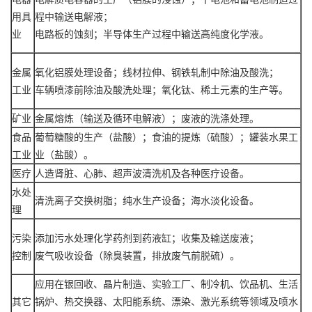
用具
程中输送电解液；
业
电路板的蚀刻；半导体生产过程中输送高纯度化学液。
金属
氧化铝膜处理设备；线材拉伸、钢铁轧制中除油及酸洗；
工业
车辆喷漆前除油及酸洗处理；氧化钛、稀土元素的生产等。
矿业
金属熔炼（输送及循环电解液）；废液的洗涤处理。
食品
葡萄糖酸的生产（盐酸）；食油的提炼（硫酸）；罐装水果工
工业
业（盐酸）。
医疗
人造肾脏、心肺、超声波清洗机及各种医疗设备。
水处
清洗离子交换树脂；纯水生产设备；海水淡化设备。
理
污染
添加污水处理化学药剂到药液缸；收集及输送废液；
控制
废气吸收设备（除臭装置，排放废气前脱硫）。
应用在银回收、晶片制造、实验工厂、制冷机、饮品机、生活
其它
锅炉、热交换器、太阳能系统、漂染、激光系统等领域及喷水