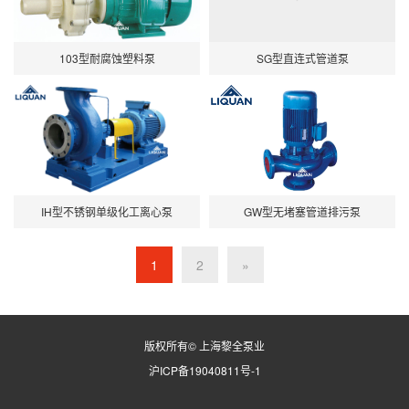
103型耐腐蚀塑料泵
SG型直连式管道泵
IH型不锈钢单级化工离心泵
GW型无堵塞管道排污泵
1
2
»
版权所有© 上海黎全泵业
沪ICP备19040811号-1