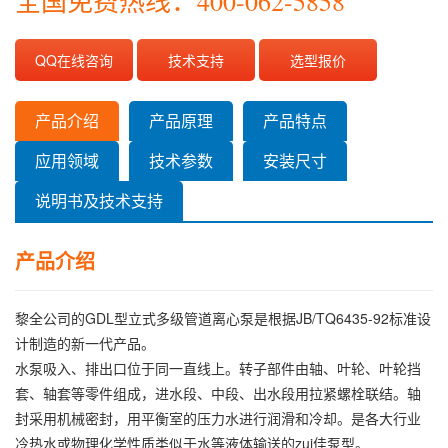
全国免费热线：400-062-5858
QQ在线咨询
技术支持
选型报价
产品介绍
产品原理
产品特点
应用领域
技术参数
安装尺寸
说明书及技术支持
产品介绍
黎全公司的GDL型立式多级管道离心泵是根据JB/TQ6435-92标准设
计制造的新一代产品。
水泵吸入、排出口位于同一直线上。转子部件由轴、叶轮、叶轮挡
套、轴套等零件组成，进水段、中段、出水段用拉紧螺栓联结。轴
封采用机械密封，用平衡室的压力水进行润滑和冷却。是各大行业
冷热水或物理化学性质类似于水等液体输送的zui佳泵型。