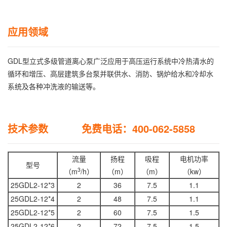
应用领域
GDL型立式多级管道离心泵广泛应用于高压运行系统中冷热清水的
循环和增压、高层建筑多台泵并联供水、消防、锅炉给水和冷却水
系统及各种冲洗液的输送等。
技术参数 免费电话：400-062-5858
流量
扬程
吸程
电机功率
型号
3
（m
/h）
（m）
（m）
（kw）
25GDL2-12*3
2
36
7.5
1.1
25GDL2-12*4
2
48
7.5
1.1
25GDL2-12*5
2
60
7.5
1.5
25GDL2-12*6
2
72
7.5
1.5