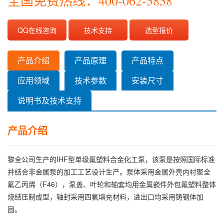
全国免费热线：400-062-5858
QQ在线咨询
技术支持
选型报价
产品介绍
产品原理
产品特点
应用领域
技术参数
安装尺寸
说明书及技术支持
产品介绍
黎全公司生产的IHF型单级氟塑料合金化工泵，该泵是按照国际标准
并结合非金属泵的加工工艺设计生产。泵体采用金属外壳内衬聚全
氟乙丙烯（F46），泵盖、叶轮和轴套均用金属嵌件外包氟塑料整体
烧结压制成型，轴封采用四氟填充材料，进出口均采用铸钢体加
固。