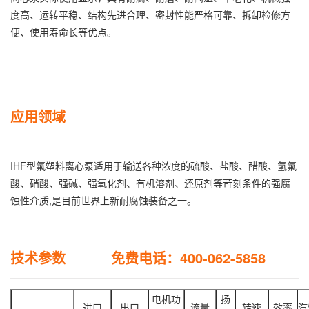
度高、运转平稳、结构先进合理、密封性能严格可靠、拆卸检修方
便、使用寿命长等优点。
应用领域
IHF型氟塑料离心泵适用于输送各种浓度的硫酸、盐酸、醋酸、氢氟
酸、硝酸、强碱、强氧化剂、有机溶剂、还原剂等苛刻条件的强腐
蚀性介质,是目前世界上新耐腐蚀装备之一。
技术参数 免费电话：400-062-5858
电机功
扬
进口
出口
流量
转速
效率
汽