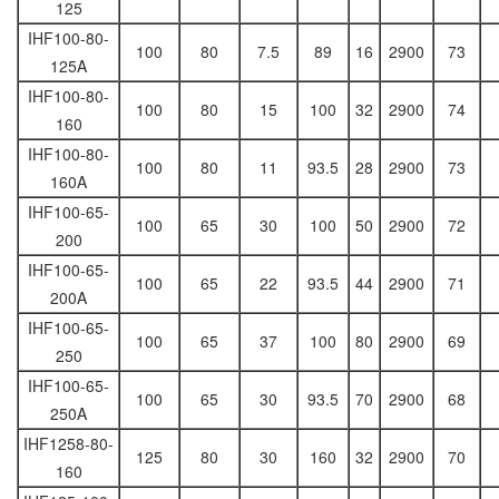
125
IHF100-80-
100
80
7.5
89
16
2900
73
125A
IHF100-80-
100
80
15
100
32
2900
74
160
IHF100-80-
100
80
11
93.5
28
2900
73
160A
IHF100-65-
100
65
30
100
50
2900
72
200
IHF100-65-
100
65
22
93.5
44
2900
71
200A
IHF100-65-
100
65
37
100
80
2900
69
250
IHF100-65-
100
65
30
93.5
70
2900
68
250A
IHF1258-80-
125
80
30
160
32
2900
70
160