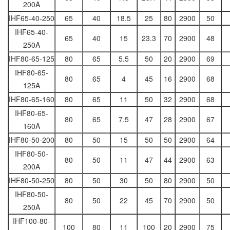
200A
IHF65-40-250
65
40
18.5
25
80
2900
50
IHF65-40-
65
40
15
23.3
70
2900
48
250A
IHF80-65-125
80
65
5.5
50
20
2900
69
IHF80-65-
80
65
4
45
16
2900
68
125A
IHF80-65-160
80
65
11
50
32
2900
68
IHF80-65-
80
65
7.5
47
28
2900
67
160A
IHF80-50-200
80
50
15
50
50
2900
64
IHF80-50-
80
50
11
47
44
2900
63
200A
IHF80-50-250
80
50
30
50
80
2900
50
IHF80-50-
80
50
22
45
70
2900
50
250A
IHF100-80-
100
80
11
100
20
2900
75