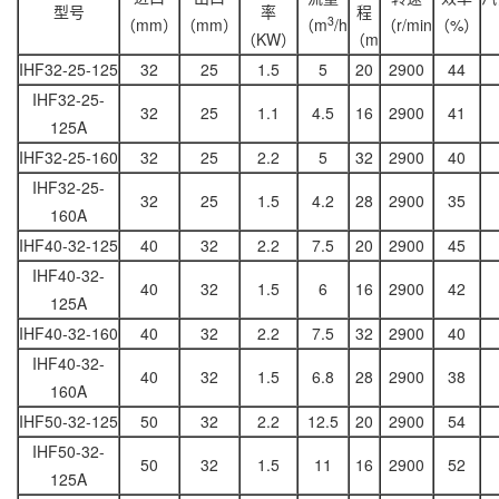
型号
率
程
3
（mm）
（mm）
（m
/h
（r/min
（%）
（KW）
（m
IHF32-25-125
32
25
1.5
5
20
2900
44
IHF32-25-
32
25
1.1
4.5
16
2900
41
125A
IHF32-25-160
32
25
2.2
5
32
2900
40
IHF32-25-
32
25
1.5
4.2
28
2900
35
160A
IHF40-32-125
40
32
2.2
7.5
20
2900
45
IHF40-32-
40
32
1.5
6
16
2900
42
125A
IHF40-32-160
40
32
2.2
7.5
32
2900
40
IHF40-32-
40
32
1.5
6.8
28
2900
38
160A
IHF50-32-125
50
32
2.2
12.5
20
2900
54
IHF50-32-
50
32
1.5
11
16
2900
52
125A