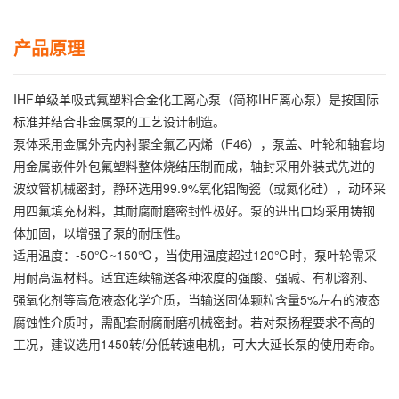
产品原理
IHF单级单吸式氟塑料合金化工离心泵（简称IHF离心泵）是按国际
标准并结合非金属泵的工艺设计制造。
泵体采用金属外壳内衬聚全氟乙丙烯（F46），泵盖、叶轮和轴套均
用金属嵌件外包氟塑料整体烧结压制而成，轴封采用外装式先进的
波纹管机械密封，静环选用99.9%氧化铝陶瓷（或氮化硅），动环采
用四氟填充材料，其耐腐耐磨密封性极好。泵的进出口均采用铸钢
体加固，以增强了泵的耐压性。
适用温度：-50℃~150℃，当使用温度超过120℃时，泵叶轮需采
用耐高温材料。适宜连续输送各种浓度的强酸、强碱、有机溶剂、
强氧化剂等高危液态化学介质，当输送固体颗粒含量5%左右的液态
腐蚀性介质时，需配套耐腐耐磨机械密封。若对泵扬程要求不高的
工况，建议选用1450转/分低转速电机，可大大延长泵的使用寿命。