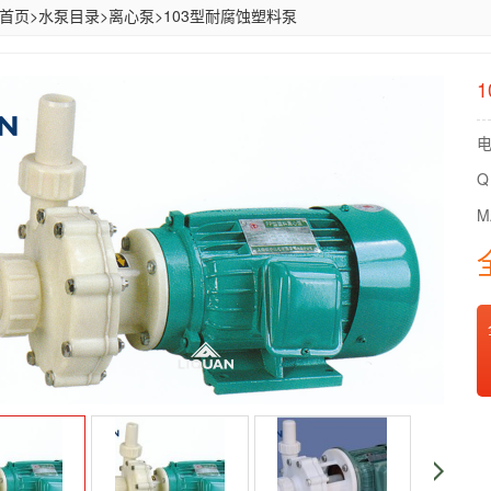
首页
>
水泵目录
>
离心泵
>
103型耐腐蚀塑料泵
电
Q
M