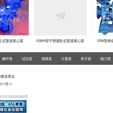
型立式管道离心泵
ISWH型不锈钢卧式管道离心泵
ISW型
螺杆泵
试压泵
隔膜泵
计量泵
转子泵
磁力泵
海黎全泵业
811号-1
10102006309号