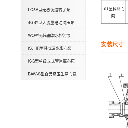
BAW-P型医药级卫生离心泵
101塑料离心
LQ3A型无极调速转子泵
泵
4GSY型大流量电动试压泵
WQ型无堵塞潜水排污泵
安装尺寸 
IS、IR型卧式清水离心泵
G型不锈钢螺杆泵-污泥螺杆泵
ISG型单级立式管道离心泵
BAW-S型食品级卫生离心泵
QBY型气动隔膜泵