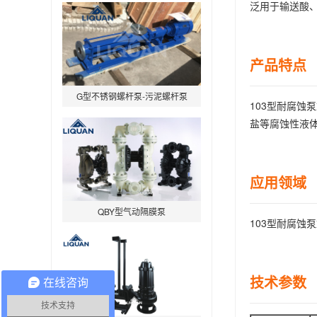
泛用于输送酸
产品特点 
G型不锈钢螺杆泵-污泥螺杆泵
103型耐腐
盐等腐蚀性液
应用领域
QBY型气动隔膜泵
103型耐腐
技术参数 
在线咨询
QW型无堵塞潜水排污泵
技术支持