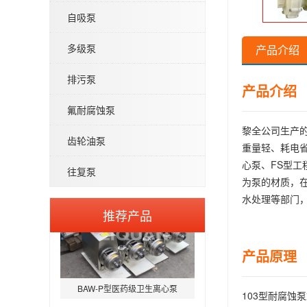
自吸泵
IHG立式管道离心泵-不锈钢IHGB
多级泵
产品介绍
排污泵
产品介绍
氟耐腐蚀泵
黎全公司生产的
齿轮油泵
WQP型不锈钢无堵塞潜水排污泵
重量轻、耗电
心泵、FS型工
往复泵
为泵的材质，
水处理等部门，
推荐产品
产品原理
BAW-P型医药级卫生离心泵
103型耐腐