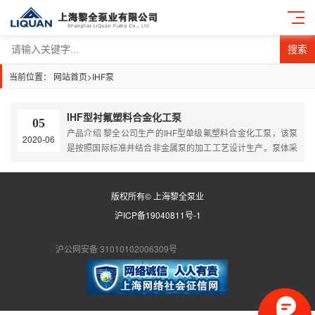
搜索
当前位置：
网站首页
>
IHF泵
IHF型衬氟塑料合金化工泵
05
产品介绍 黎全公司生产的IHF型单级氟塑料合金化工泵，该泵
2020-06
是按照国际标准并结合非金属泵的加工工艺设计生产。泵体采
用金属外壳内衬聚全氟乙丙烯（F46），泵盖、叶轮和轴套均
用金属嵌件外包氟塑料整体烧结压制成型，轴封采用四氟填充
材料，进出口均采用铸钢体加固。 产品原理 IHF单级单吸式
版权所有© 上海黎全泵业
氟塑料合金化工离心泵（简称IHF离心泵）是按国际标准并结
沪ICP备19040811号-1
合非金属泵的工艺设计制造。 泵体采用金属外壳内衬聚…
沪公网安备 31010102006309号