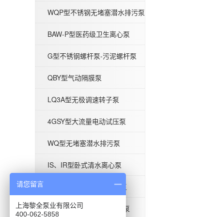
WQP型不锈钢无堵塞潜水排污泵
BAW-P型医药级卫生离心泵
G型不锈钢螺杆泵-污泥螺杆泵
G型不锈钢螺杆泵-污泥螺杆泵
QBY型气动隔膜泵
LQ3A型无极调速转子泵
4GSY型大流量电动试压泵
QBY型气动隔膜泵
WQ型无堵塞潜水排污泵
IS、IR型卧式清水离心泵
请您留言
ISG型单级立式管道离心泵
上海黎全泵业有限公司
BAW-S型食品级卫生离心泵
400-062-5858