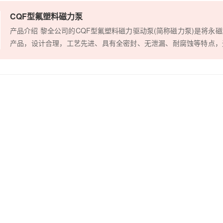
理，结构紧凑，性能可靠，使用维修方便，流道光滑效率高，节约能源。 
CQF型氟塑料磁力泵
产品介绍 黎全公司的CQF型氟塑料磁力驱动泵(简称磁力泵)是将永
产品，设计合理，工艺先进、具有全密封、无泄漏、耐腐蚀等特点，
存在的液体泄漏引起的腐蚀后污染的缺陷，是工业设备上理想的液体
有多种型号，适合各种工业系统和程序上使用。 产品原理 磁力驱
装配有磁性…