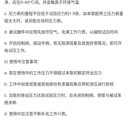
净，应在5~60℃间，并宜略髙于环境气温.
c. 压力表的量程不应低于试验压力的1.5倍，如本泵配带之压力表量
程太大时，请另配合适的压力表。
d. 被试器件中应预先放尽空气，充满工作介质，以縮短试压时间
e. 开启控制阀，摇动手柄，若无阻滞现象及其他异常情况，即可开
绐试压工作。
2) 使用中注意事项：
a. 泵在使用中的工作压力不得超过本泵的额定拌出压力.
b. 工作中如发现泵或其他部份有渗漏现象应停机泄压进行检修.
c. 当泵的排出压力达到试验压力时，应关闭控制阀，使泵与被试系
统关断.
d. 使用中应注意不断补充工作介质。