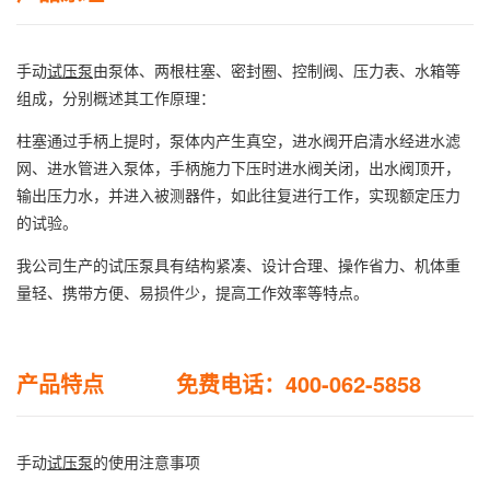
手动
试压泵
由泵体、两根柱塞、密封圈、控制阀、压力表、水箱等
组成，分别概述其工作原理：
柱塞通过手柄上提时，泵体内产生真空，进水阀开启清水经进水滤
网、进水管进入泵体，手柄施力下压时进水阀关闭，出水阀顶开，
输出压力水，并进入被测器件，如此往复进行工作，实现额定压力
的试验。
我公司生产的试压泵具有结构紧凑、设计合理、操作省力、机体重
量轻、携带方便、易损件少，提高工作效率等特点。
产品特点 免费电话：400-062-5858
手动
试压泵
的使用注意事项