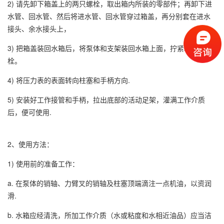
2) 请先卸下箱盖上的两只螺栓，取出箱内所装的零部件；再卸下进
水管、回水管、然后将进水管、回水管穿过箱盖，再分别套在进水
接头、余水接头上，
3) 把箱盖装回水箱后，将泵体和支架装回水箱上面，拧紧联接螺
栓。
4) 将压力表的表面转向柱塞和手柄方向.
5) 安装好工作接管和手柄，拉出底部的活动足架，灌满工作介质
后，便可使用.
2、使用方法：
1) 使用前的准备工作：
a. 在泵体的销轴、力臂叉的销轴及柱塞顶端滴注一点机油，以资润
滑.
b. 水箱应经清洗，所加工作介质（水或粘度和水相近油品）应当洁