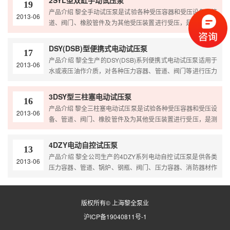
2SYL型双缸手动试压泵
19
压或油压试验的效果。 产品原理 手动试压泵由泵体、柱
产品介绍 黎全手动试压泵是试验各种受压容器和受压设备、管
2013-06
塞、密封圈、控制阀、压力表、水箱等组成分别概述工作原
道、阀门、橡胶管件及为其他受压装置进行受压，是测定受压
理： 柱塞通过手柄上提时，泵体内产生真空，…
容器设备的测试仪器，工作压力可达80兆帕（800公斤），在
80兆帕（800公斤）以内阶段的正确压力下试压，从而达到水
DSY(DSB)型便携式电动试压泵
17
压或油压试验的效果。 产品原理 手动试压泵由泵体、两根柱
产品介绍 黎全生产的DSY(DSB)系列便携式电动试压泵适用于
2013-06
塞、密封圈、控制阀、压力表、水箱等组成，分别概述其工作
水或液压油作介质，对各种压力容器、管道、阀门等进行压力
原理： 柱塞通过手柄上提时，泵体内产生真空，进水阀…
试验，亦用于作液压能源，提供所需要的压力。 产品原理 黎
全公司生产的DSY（DSB）型便携式电动试压泵采用电机驱
3DSY型三柱塞电动试压泵
16
动，提高工作效率，而且具有结构紧凑、可进行移动试压、操
产品介绍 黎全三柱塞电动试压泵是试验各种受压容器和受压设
2013-06
作省力、整机重量轻、维修方便、防锈等特点 产品特
备、管道、阀门、橡胶管件及为其他受压装置进行受压，是测
点 免费电话：400-…
定受压容器设备的测试仪器，工作压力可达6兆帕（60公
斤），在6兆帕（60公斤）以内各阶段的正确压力下试压，从
4DZY电动自控试压泵
13
而达到水压或油压试验的效果。 产品原理 黎全公司生产的
产品介绍 黎全公司生产的4DZY系列电动自控试压泵是供各类
2013-06
3DSY电动试压泵具有三根柱塞，采用电机驱动，提高工作效
压力容器、管道、锅炉、钢瓶、阀门、压力容器、消防器材作
率，而且具有结构紧凑、可进行移动试压、操作省力、整机重
实验室和水压试验中获得高压液体的理想设备。试压泵产品及
量轻…
配套试压、试验工程，已应用在航空领域的试压试验，并且在
国防科研重点开发项目中应用，为我国重大的科研项目如：高
版权所有© 上海黎全泵业
压爆破试验、深海试验、空间技术、高温高压试验、异形管试
沪ICP备19040811号-1
验等，并做出了重大贡献。 产品原理 4DZY型电动自控试