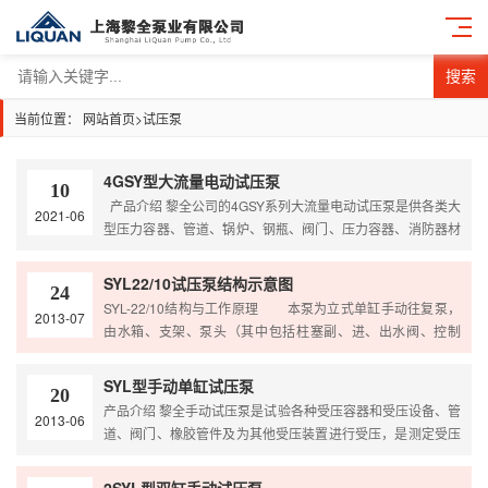
搜索
当前位置：
网站首页
>
试压泵
4GSY型大流量电动试压泵
10
产品介绍 黎全公司的4GSY系列大流量电动试压泵是供各类大
2021-06
型压力容器、管道、锅炉、钢瓶、阀门、压力容器、消防器材
作实验室和水压试验中获得高压液体的理想设备。试压泵产品
及配套试压、试验工程，已应用在航空领域的试压试验，并且
SYL22/10试压泵结构示意图
24
在国防科研开发项目中应用，为我国的科研项目如：高压爆破
SYL-22/10结构与工作原理 本泵为立式单缸手动往复泵，
2013-07
试验、深海试验、空间技术、高温高压试验、异形管试验等，
由水箱、支架、泵头（其中包括柱塞副、进、出水阀、控制
并做出大贡献。 产品原理 4GSY型大流量电动试压泵在…
阀、缸压阀、工作接管接头等零部件）、压力表、手柄和工作
接管等零部件组成。泵体用螺栓固定在支架上，支架安装在水
SYL型手动单缸试压泵
20
箱上面。泵体为整体锻钢制成，各种阀和手柄、压力表、工作
产品介绍 黎全手动试压泵是试验各种受压容器和受压设备、管
2013-06
接管等都装设在泵体上或与它相连接。支架除用作安装泵体
道、阀门、橡胶管件及为其他受压装置进行受压，是测定受压
外，兼作搬运时之提手。水箱底下有活动足架和滚轮，既便于
容器设备的测试仪器，工作压力可达80兆帕（800公斤），在
搬移时…
80兆帕（800公斤）以内阶段的正确压力下试压，从而达到水