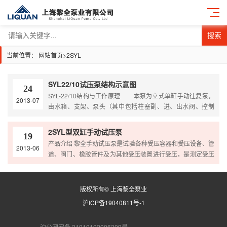
搜索
当前位置：
网站首页
>
2SYL
SYL22/10试压泵结构示意图
24
SYL-22/10结构与工作原理 本泵为立式单缸手动往复泵，
2013-07
由水箱、支架、泵头（其中包括柱塞副、进、出水阀、控制
阀、缸压阀、工作接管接头等零部件）、压力表、手柄和工作
接管等零部件组成。泵体用螺栓固定在支架上，支架安装在水
2SYL型双缸手动试压泵
19
箱上面。泵体为整体锻钢制成，各种阀和手柄、压力表、工作
产品介绍 黎全手动试压泵是试验各种受压容器和受压设备、管
2013-06
接管等都装设在泵体上或与它相连接。支架除用作安装泵体
道、阀门、橡胶管件及为其他受压装置进行受压，是测定受压
外，兼作搬运时之提手。水箱底下有活动足架和滚轮，既便于
容器设备的测试仪器，工作压力可达80兆帕（800公斤），在
搬移时…
80兆帕（800公斤）以内阶段的正确压力下试压，从而达到水
压或油压试验的效果。 产品原理 手动试压泵由泵体、两根柱
版权所有© 上海黎全泵业
塞、密封圈、控制阀、压力表、水箱等组成，分别概述其工作
沪ICP备19040811号-1
原理： 柱塞通过手柄上提时，泵体内产生真空，进水阀…
沪公网安备 31010102006309号