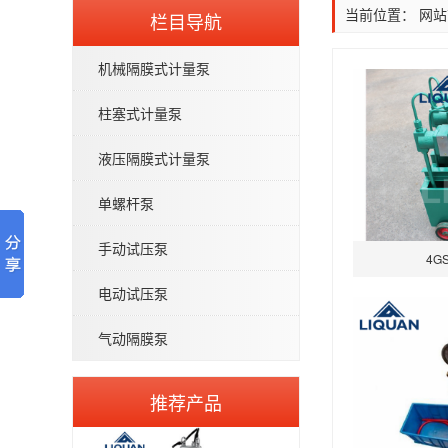
当前位置：
网站
栏目导航
机械隔膜式计量泵
柱塞式计量泵
液压隔膜式计量泵
QW型无堵塞潜水排污泵
单螺杆泵
手动试压泵
4G
电动试压泵
气动隔膜泵
IHG立式管道离心泵-不锈钢IHGB
推荐产品