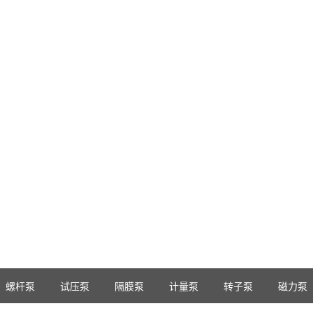
螺杆泵
试压泵
隔膜泵
计量泵
转子泵
磁力泵