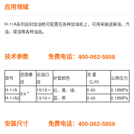
应用领域
H-11A系列自封加油枪可配置在各种加油机上，可用来输送柴油，汽
油，煤油等各种油品。
技术参数 免费电话：400-062-5858
连接螺
出油口
流 量
型号
护套颜色
公称压力
纹
径
（L/H）
H-11A
15/16〃
0-60
0.18MPa
红、黄、绿、
3/4＂
蓝、黑
H-11A2
13/16〃
0-45
0.18MPa
安装尺寸 免费电话：400-062-5858