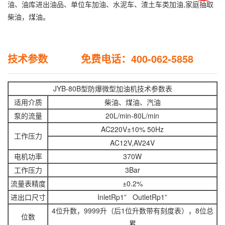
油、油库进出油品、单位车加油、水泥车、渣土车类加油,家庭抽取
柴油，煤油。
技术参数 免费电话：400-062-5858
JYB-80B型防爆微型加油机技术参数表
适用介质
柴油、煤油、汽油
泵的流量
20L/min-80L/min
AC220V±10% 50Hz
工作压力
AC12V,AV24V
电机功率
370W
工作压力
3Bar
流量表精度
±0.2%
进出口尺寸
InletRp1” OutletRp1”
4位升数，9999升（后1位升数带有刻度表），8位总
位数
累