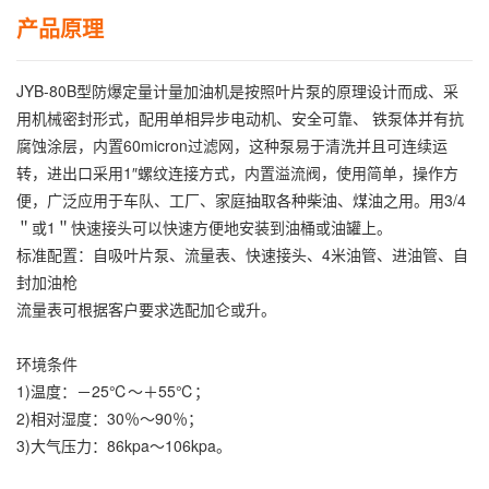
产品原理
JYB-80B型防爆定量计量加油机是按照叶片泵的原理设计而成、采
用机械密封形式，配用单相异步电动机、安全可靠、 铁泵体并有抗
腐蚀涂层，内置60micron过滤网，这种泵易于清洗并且可连续运
转，进出口采用1″螺纹连接方式，内置溢流阀，使用简单，操作方
便，广泛应用于车队、工厂、家庭抽取各种柴油、煤油之用。用3/4
＂或1＂快速接头可以快速方便地安装到油桶或油罐上。
标准配置：自吸叶片泵、流量表、快速接头、4米油管、进油管、自
封加油枪
流量表可根据客户要求选配加仑或升。
环境条件
1)温度：－25℃～＋55℃；
2)相对湿度：30％～90％；
3)大气压力：86kpa～106kpa。