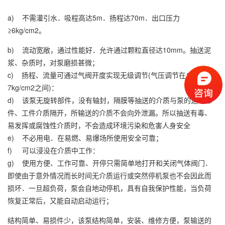
a) 不需灌引水．吸程高达5m．扬程达70m．出口压力
≥6kg/cm2。
b) 流动宽敞，通过性能好．允许通过颗粒直径达10mm。抽送泥
浆、杂质时，对泵磨损甚微；
c) 扬程、流量可通过气阀开度实现无级调节(气压调节在1—
7kg/cm2之间)：
d) 该泵无旋转部件，没有轴封，隔膜等抽送的介质与泵的运动部
件、工件介质隔开，所输送的介质不会向外泄漏。所以抽送有毒、
易发挥或腐蚀性介质时，不会造成环境污染和危害人身安全
e) 不必用电．在易燃、易爆场所使用安全可靠；
f) 可以浸没在介质中工作：
g) 使用方便、工作可靠、开停只需简单地打开和关闭气体阀门．
即使由于意外情况而长时间无介质运行或突然停机泵也不会因此而
损坏．一旦超负荷，泵会自地动停机，具有自我保护性能，当负荷
恢复正常后，又能自动启动运行；
结构简单、易损件少，该泵结构简单，安装、维修方便，泵输送的