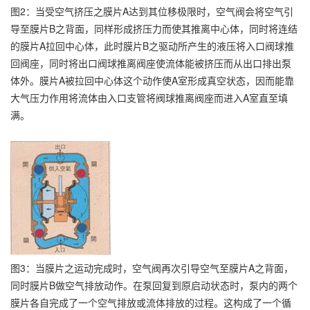
图2：当受空气挤压之膜片A达到其位移极限时，空气阀会将空气引
导至膜片B之背面，同样形成挤压力而使其推离中心体，同时将连结
的膜片A拉回中心体，此时膜片B之驱动所产生的液压将入口阀球推
回阀座，同时将出口阀球推离阀座使流体能被挤压而从出口排出泵
体外。膜片A被拉回中心体这个动作使A室形成真空状态，因而能靠
大气压力作用将流体由入口支管将阀球推离阀座而进入A室直至填
满。
图3：当膜片之运动完成时，空气阀再次引导空气至膜片A之背面，
同时膜片B做空气排放动作。在泵回复到原启动状态时，泵内的两个
膜片各自完成了一个空气排放或流体排放的过程。这构成了一个循