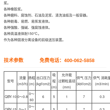
浆。
各种橡胶浆。
各种磨料、腐蚀剂、石油及泥浆、清洗油垢及一般容器。
各种剧毒、易燃、易挥发液体。
各种强酸、强碱、强腐蚀液体。
各种高温液体耐150℃。
作为各种固液分离设备的前级送压装置。
技术参数 免费电话：400-062-5858
吸
允许能
流量
扬程
出口压力
供气 压力
供气 消耗
型号
程
过颗粒直径
(m3/h)
(m)
(kgf/cm2)
(kbf/cm2)
(m3/min)
(m)
(mm)
0～
QBY-10
0～0.8
6
5
1
7
0.3
60
0～
QBY-15
0～1
6
5
1
7
0.3