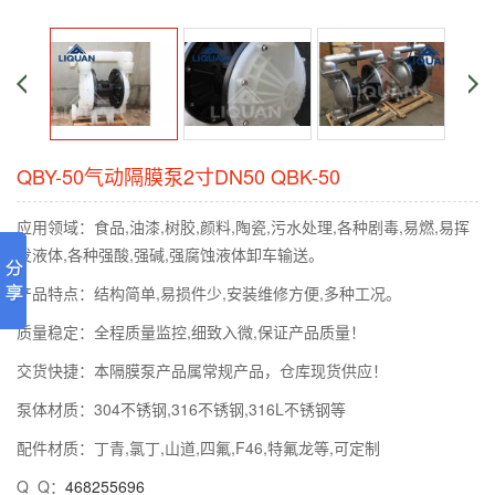
QBY-50气动隔膜泵2寸DN50 QBK-50
应用领域：食品,油漆,树胶,颜料,陶瓷,污水处理,各种剧毒,易燃,易挥
发液体,各种强酸,强碱,强腐蚀液体卸车输送。
产品特点：结构简单,易损件少,安装维修方便,多种工况。
质量稳定：全程质量监控,细致入微,保证产品质量！
交货快捷：本隔膜泵产品属常规产品，仓库现货供应！
泵体材质：304不锈钢,316不锈钢,316L不锈钢等
配件材质：丁青,氯丁,山道,四氟,F46,特氟龙等,可定制
Q Q：
468255696