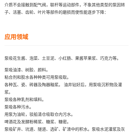
介质不会接触到配气阀，联杆等运动部件，不象其他类型的泵因转
子、活塞、齿轮、叶片等部件的磨损而使性能逐步下降：
应用领域
泵吸花生酱、泡菜、土豆泥、小红肠、果酱苹果浆、巧克力等。
泵吸油漆、树胶、颜料。
粘合剂和胶水各种种类可用泵吸取。
各种瓦、瓷、砖器及陶器釉浆。 油井钻好后，用泵吸沉积物及灌
浆。
泵吸各种乳剂和填料。
泵吸各种污水。
用泵为油轮，驳船清仓吸取仓内污水。
啤酒花及发酵粉稀浆、糖浆、糖密。
泵吸矿井、坑道、隧道、选矿、矿渣中的积水。泵吸水泥灌浆及灰