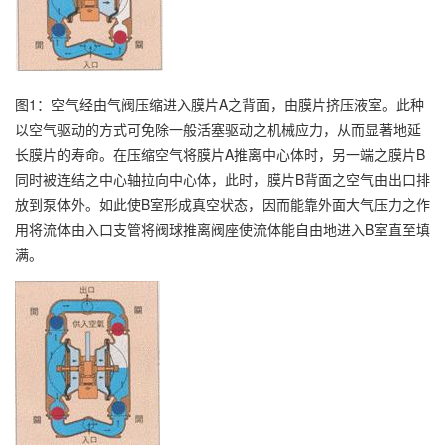
图1：空气经由气阀压缩进入膜片A之背面，由膜片挤压液室。此种
以空气驱动的方式可免除一般活塞驱动之机械应力，从而显著地延
长膜片的寿命。在压缩空气将膜片A推离中心体时，另一端之膜片B
同时被连结之中心轴拉向中心体，此时，膜片B背面之空气由出口排
放到泵体外。如此使B室形成真空状态，因而能靠外面大气压力之作
用将流体由入口支管将阀球推离阀座使流体能自由地进入B室直至填
满。