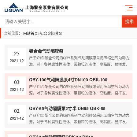
搜索
当前位置：
网站首页
>
铝合金隔膜泵
铝合金气动隔膜泵
27
产品介绍 黎全公司的QBY系列气动隔膜泵采用压缩空气为动力
2021-12
源，对于各种腐蚀性液体，带颗粒的液体，高粘度、易挥发、
易燃、剧毒的液体，均能予以抽光吸尽；具有自吸泵、潜水
泵、屏蔽泵、泥浆泵和杂质泵等输送机械的许多优点泵的特
QBY-100气动隔膜泵4寸DN100 QBK-100
03
点；且可替代各种进口品牌，解决进口泵价格高，维修难，配
产品介绍 黎全公司的QBY系列气动隔膜泵采用压缩空气为动力
2021-12
件贵的难题。 根据客户的使用介质需求选择不同的泵体和易损
源，对于各种腐蚀性液体，带颗粒的液体，高粘度、易挥发、
件材质，以保证泵的使用寿命更长，对各种腐蚀性液体，带颗
易燃、剧毒的液体，均能予以抽光吸尽；具有自吸泵、潜水
粒的液体，高粘度、易…
泵、屏蔽泵、泥浆泵和杂质泵等输送机械的许多优点泵的特
QBY-65气动隔膜泵2寸半 DN65 QBK-65
02
点；且可替代各种进口品牌，解决进口泵价格高，维修难，配
产品介绍 黎全公司的QBY系列气动隔膜泵采用压缩空气为动力
2021-12
件贵的难题。 根据客户的使用介质需求选择不同的泵体和易损
源，对于各种腐蚀性液体，带颗粒的液体，高粘度、易挥发、
件材质，以保证泵的使用寿命更长，对各种腐蚀性液体，带颗
易燃、剧毒的液体，均能予以抽光吸尽；具有自吸泵、潜水
粒的液体，高粘度、易…
泵、屏蔽泵、泥浆泵和杂质泵等输送机械的许多优点泵的特