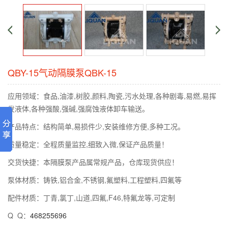
QBY-15气动隔膜泵QBK-15
应用领域：食品,油漆,树胶,颜料,陶瓷,污水处理,各种剧毒,易燃,易挥
发液体,各种强酸,强碱,强腐蚀液体卸车输送。
产品特点：结构简单,易损件少,安装维修方便,多种工况。
质量稳定：全程质量监控,细致入微,保证产品质量！
交货快捷：本隔膜泵产品属常规产品，仓库现货供应！
泵体材质：铸铁,铝合金,不锈钢,氟塑料,工程塑料,四氟等
配件材质：丁青,氯丁,山道,四氟,F46,特氟龙等,可定制
Q Q：
468255696