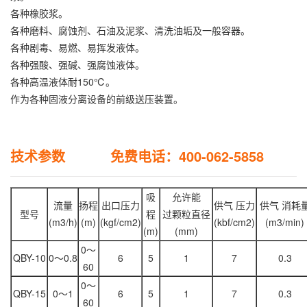
各种橡胶浆。
各种磨料、腐蚀剂、石油及泥浆、清洗油垢及一般容器。
各种剧毒、易燃、易挥发液体。
各种强酸、强碱、强腐蚀液体。
各种高温液体耐150℃。
作为各种固液分离设备的前级送压装置。
技术参数 免费电话：400-062-5858
吸
允许能
流量
扬程
出口压力
供气 压力
供气 消耗
型号
程
过颗粒直径
(m3/h)
(m)
(kgf/cm2)
(kbf/cm2)
(m3/min)
(m)
(mm)
0～
QBY-10
0～0.8
6
5
1
7
0.3
60
0～
QBY-15
0～1
6
5
1
7
0.3
60