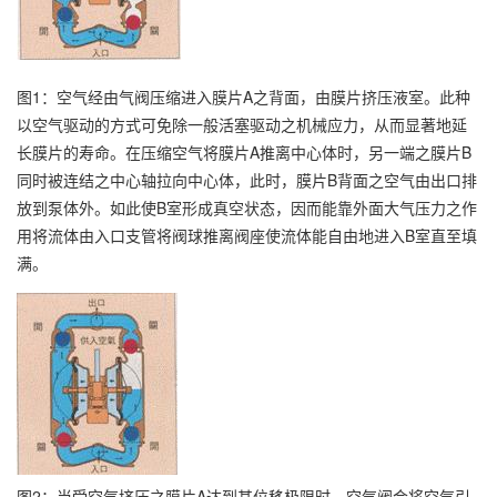
图1：空气经由气阀压缩进入膜片A之背面，由膜片挤压液室。此种
以空气驱动的方式可免除一般活塞驱动之机械应力，从而显著地延
长膜片的寿命。在压缩空气将膜片A推离中心体时，另一端之膜片B
同时被连结之中心轴拉向中心体，此时，膜片B背面之空气由出口排
放到泵体外。如此使B室形成真空状态，因而能靠外面大气压力之作
用将流体由入口支管将阀球推离阀座使流体能自由地进入B室直至填
满。
图2：当受空气挤压之膜片A达到其位移极限时，空气阀会将空气引