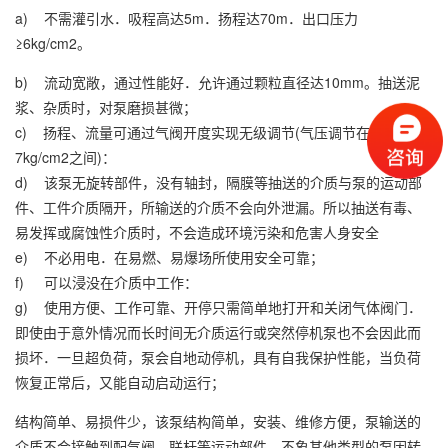
a) 不需灌引水．吸程高达5m．扬程达70m．出口压力
≥6kg/cm2。
b) 流动宽敞，通过性能好．允许通过颗粒直径达10mm。抽送泥
浆、杂质时，对泵磨损甚微；
c) 扬程、流量可通过气阀开度实现无级调节(气压调节在1—
7kg/cm2之间)：
d) 该泵无旋转部件，没有轴封，隔膜等抽送的介质与泵的运动部
件、工件介质隔开，所输送的介质不会向外泄漏。所以抽送有毒、
易发挥或腐蚀性介质时，不会造成环境污染和危害人身安全
e) 不必用电．在易燃、易爆场所使用安全可靠；
f) 可以浸没在介质中工作：
g) 使用方便、工作可靠、开停只需简单地打开和关闭气体阀门．
即使由于意外情况而长时间无介质运行或突然停机泵也不会因此而
损坏．一旦超负荷，泵会自地动停机，具有自我保护性能，当负荷
恢复正常后，又能自动启动运行；
结构简单、易损件少，该泵结构简单，安装、维修方便，泵输送的
介质不会接触到配气阀，联杆等运动部件，不象其他类型的泵因转