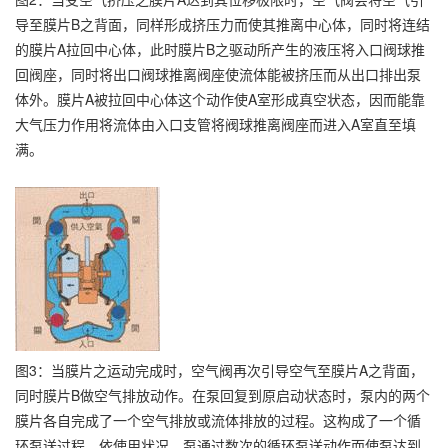
导至膜片B之背面，同样形成挤压力而使其推离中心体，同时将连结
的膜片A拉回中心体，此时膜片B之驱动所产生的液压将入口阀球推
回阀座，同时将出口阀球推离阀座使流体能被挤压而从出口排出泵
体外。膜片A被拉回中心体这个动作使A室形成真空状态，因而能靠
大气压力作用将流体由入口支管将阀球推离阀座而进入A室直至填
满。
图3：当膜片之运动完成时，空气阀再次引导空气至膜片A之背面，
同时膜片B做空气排放动作。在泵回复到原启动状态时，泵内的两个
膜片各自完成了一个空气排放或流体排放的过程。这构成了一个循
环泵送过程。依使用状况，泵通过数次的循环泵送动作而使泵达到