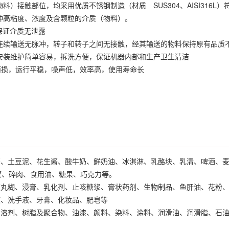
（物料）接触部位，均采用优质不锈钢制造（材质 SUS304、AISI316L
各种高粘度、浓度及含颗粒的介质（物料）。
，保证介质无泄露
，连续输送无脉冲，转子和转子之间无接触，经其输送的物料保持原有品质
、安装维护简单容易，拆洗方便，保证机器内部和生产卫生清洁
少磨损，运行平稳，噪声低，效率高，使用寿命长
酱、土豆泥、花生酱、酸牛奶、鲜奶油、冰淇淋、乳酪块、乳清、啤酒、
糜、碎肉、食用油、糖果、巧克力等。
药丸糊、浸膏、乳化剂、止咳糖浆、膏状药剂、生物制品、鱼肝油、花粉
液、洗手液、牙膏、化妆品、肥皂等
、溶剂、树脂及聚合物、油漆、颜料、染料、涂料、润滑油、润滑脂、石