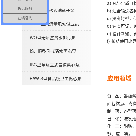
a) 凡与介质
G型不锈钢螺杆泵-污泥螺杆泵
售后服务
LQ3A型无极调速转子泵
b) 适合输送
c) 双密封型
在线咨询
4GSY型大流量电动试压泵
d) 速度可调
e) 设计新颖
WQ型无堵塞潜水排污泵
f) 长期使用
IS、IR型卧式清水离心泵
QBY型气动隔膜泵
ISG型单级立式管道离心泵
应用领域
BAW-S型食品级卫生离心泵
食 品：番茄
面包糕点、肉
制 药：各型
日 化：洗发
化 工：脂肪
钢、皮革等。