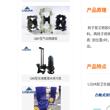
产品原理
QBY型气动隔膜泵
转子泵又称胶体
料。两转子将转
质; 到位置c
出。
QW型无堵塞潜水排污泵
产品特点 
LQ3A型卫生
IHG立式管道离心泵-不锈钢IHGB