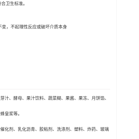
）符合卫生标准。
不变，不起理性反应或破坏介质本身
麦芽汁、酵母、果汁饮料、蔬菜糊、果酱、果冻、月饼馅、
、蜂皇浆等。
油催化剂、乳化沥青、胶粘剂、洗涤剂、塑料、炸药、玻璃