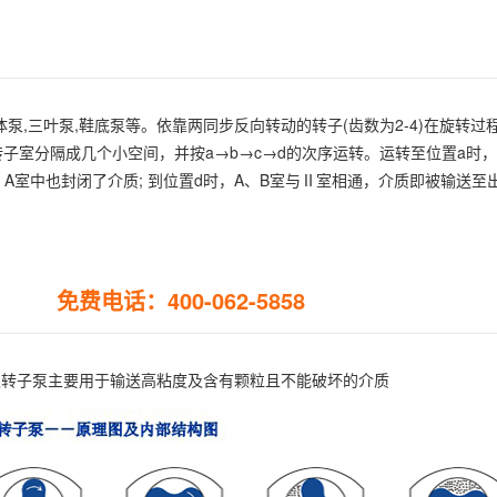
泵,三叶泵,鞋底泵等。依靠两同步反向转动的转子(齿数为2-4)在旋转过
子室分隔成几个小空间，并按a→b→c→d的次序运转。运转至位置a时，只
时，A室中也封闭了介质; 到位置d时，A、B室与Ⅱ室相通，介质即被输送
免费电话：400-062-5858
级转子泵主要用于输送高粘度及含有颗粒且不能破坏的介质