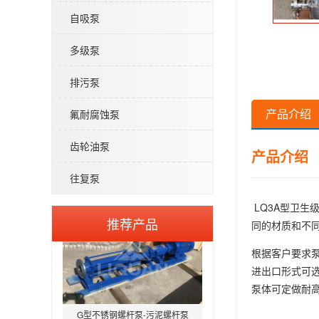
自吸泵
WQP型不锈钢无堵塞潜水排污泵
多级泵
排污泵
产品介绍
氟耐腐蚀泵
齿轮油泵
产品介绍
BAW-P型医药级卫生离心泵
往复泵
LQ3A型卫
推荐产品
同的材质和不
根据客户要求
进出口形式可
G型不锈钢螺杆泵-污泥螺杆泵
泵体可定做耐