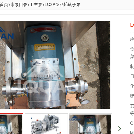
首页
>
水泵目录
>
卫生泵
>
LQ3A型凸轮转子泵
食
菜
制
化
建
其
Q
M