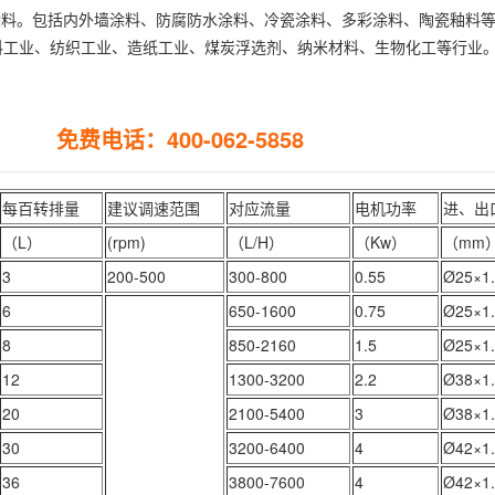
涂料。包括内外墙涂料、防腐防水涂料、冷瓷涂料、多彩涂料、陶瓷釉料
料工业、纺织工业、造纸工业、煤炭浮选剂、纳米材料、生物化工等行业
免费电话：400-062-5858
每百转排量
建议调速范围
对应流量
电机功率
进、出
（L）
(rpm)
（L/H）
（Kw）
（mm
3
200-500
300-800
0.55
Ø25×1
6
650-1600
0.75
Ø25×1
8
850-2160
1.5
Ø25×1
12
1300-3200
2.2
Ø38×1
20
2100-5400
3
Ø38×1
30
3200-6400
4
Ø42×1
36
3800-7600
4
Ø42×1