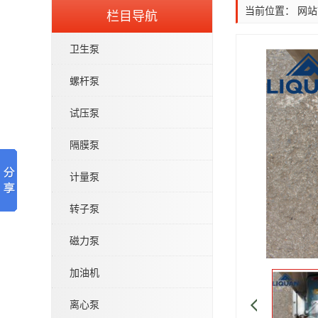
当前位置：
网站
栏目导航
卫生泵
螺杆泵
试压泵
QW型无堵塞潜水排污泵
隔膜泵
计量泵
转子泵
磁力泵
IHG立式管道离心泵-不锈钢IHGB
加油机
离心泵