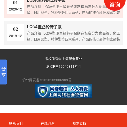
LQ3A型移动式转子泵
01
机，速度可调，从而满足各种粘度介质的平稳输送 进出口形式
产品介绍 LQ3A型卫生级转子泵制造标准分为食品级、化工
2020-12
可选配卡箍快装式、法兰式、内螺纹、外螺纹、活接头 泵体可
级、日用品型、特种型等四大系列，产品的核心部件和密封装
定做耐高温型，保温型，水冷却型 产品原理 转子泵又称胶…
置，根据介质的不同特性，采用不同的材质和不同的密封形
式，以满足各种物料的需要。 根据客户要求泵型可选配减速
LQ3A型凸轮转子泵
02
机，速度可调，从而满足各种粘度介质的平稳输送 进出口形式
产品介绍 LQ3A型卫生级转子泵制造标准分为食品级、化工
2019-12
可选配卡箍快装式、法兰式、内螺纹、外螺纹、活接头 泵体可
级、日用品型、特种型等四大系列，产品的核心部件和密封装
定做耐高温型，保温型，水冷却型 产品原理 转子泵又称胶…
置，根据介质的不同特性，采用不同的材质和不同的密封形
式，以满足各种物料的需要。 根据客户要求泵型可选配减速
机，速度可调，从而满足各种粘度介质的平稳输送 进出口形式
版权所有© 上海黎全泵业
可选配卡箍快装式、法兰式、内螺纹、外螺纹、活接头 泵体可
沪ICP备19040811号-1
定做耐高温型，保温型，水冷却型 产品原理 转子泵又称胶…
沪公网安备 31010102006309号
联系我们
在线咨询
技术支持