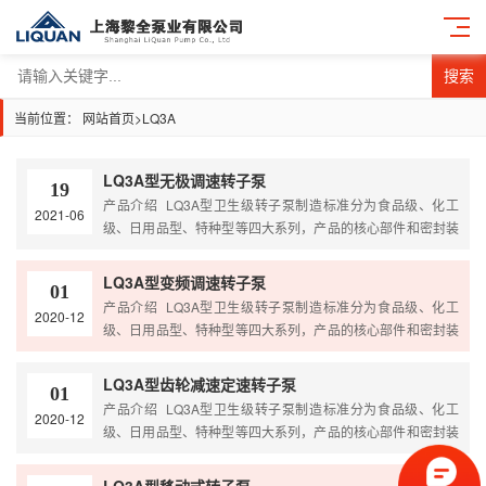
搜索
当前位置：
网站首页
>
LQ3A
LQ3A型无极调速转子泵
19
产品介绍 LQ3A型卫生级转子泵制造标准分为食品级、化工
2021-06
级、日用品型、特种型等四大系列，产品的核心部件和密封装
置，根据介质的不同特性，采用不同的材质和不同的密封形
式，以满足各种物料的需要。 根据客户要求泵型可选配减速
LQ3A型变频调速转子泵
01
机，速度可调，从而满足各种粘度介质的平稳输送 进出口形式
产品介绍 LQ3A型卫生级转子泵制造标准分为食品级、化工
2020-12
可选配卡箍快装式、法兰式、内螺纹、外螺纹、活接头 泵体可
级、日用品型、特种型等四大系列，产品的核心部件和密封装
定做耐高温型，保温型，水冷却型 产品原理 转子泵又称胶…
置，根据介质的不同特性，采用不同的材质和不同的密封形
式，以满足各种物料的需要。 根据客户要求泵型可选配减速
LQ3A型齿轮减速定速转子泵
01
机，速度可调，从而满足各种粘度介质的平稳输送 进出口形式
产品介绍 LQ3A型卫生级转子泵制造标准分为食品级、化工
2020-12
可选配卡箍快装式、法兰式、内螺纹、外螺纹、活接头 泵体可
级、日用品型、特种型等四大系列，产品的核心部件和密封装
定做耐高温型，保温型，水冷却型 产品原理 转子泵又称胶…
置，根据介质的不同特性，采用不同的材质和不同的密封形
式，以满足各种物料的需要。 根据客户要求泵型可选配减速