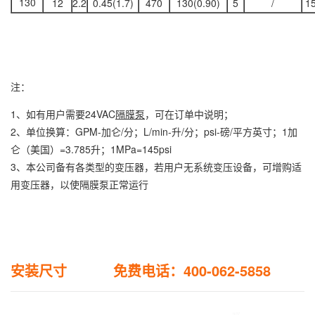
130
12
2.2
0.45(1.7)
470
130(0.90)
5
/
1
注：
1、如有用户需要24VAC
隔膜泵
，可在订单中说明；
2、单位换算：GPM-加仑/分；L/min-升/分；psi-磅/平方英寸；1加
仑（美国）=3.785升；1MPa=145psi
3、本公司备有各类型的变压器，若用户无系统变压设备，可增购适
用变压器，以使隔膜泵正常运行
安装尺寸 免费电话：400-062-5858