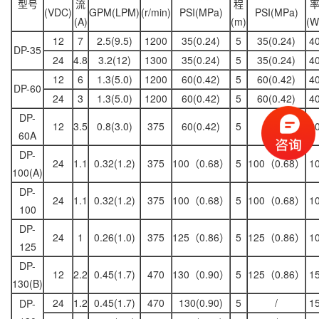
型号
流
程
(VDC)
GPM(LPM)
(r/min)
PSI(MPa)
PSI(MPa)
(A)
(m)
(W
12
7
2.5(9.5)
1200
35(0.24)
5
35(0.24)
4
DP-35
24
4.8
3.2(12)
1300
35(0.24)
5
35(0.24)
4
12
6
1.3(5.0)
1200
60(0.42)
5
60(0.42)
4
DP-60
24
3
1.3(5.0)
1200
60(0.42)
5
60(0.42)
4
DP-
12
3.5
0.8(3.0)
375
60(0.42)
5
–
2
60A
DP-
24
1.1
0.32(1.2)
375
100（0.68）
5
100（0.68）
1
100(A)
DP-
24
1.1
0.32(1.2)
375
100（0.68）
5
100（0.68）
1
100
DP-
24
1
0.26(1.0)
375
125（0.86）
5
125（0.86）
1
125
DP-
12
2.2
0.45(1.7)
470
130（0.90）
5
125（0.86）
1
130(B)
24
1.2
0.45(1.7)
470
130(0.90)
5
/
1
DP-