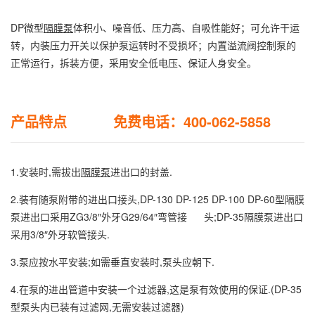
DP微型
隔膜泵
体积小、噪音低、压力高、自吸性能好；可允许干运
转，内装压力开关以保护泵运转时不受损坏；内置溢流阀控制泵的
正常运行，拆装方便，采用安全低电压、保证人身安全。
产品特点 免费电话：400-062-5858
1.安装时,需拔出
隔膜泵
进出口的封盖.
2.装有随泵附带的进出口接头,DP-130 DP-125 DP-100 DP-60型隔膜
泵进出口采用ZG3/8″外牙G29/64″弯管接 头;DP-35隔膜泵进出口
采用3/8″外牙软管接头.
3.泵应按水平安装;如需垂直安装时,泵头应朝下.
4.在泵的进出管道中安装一个过滤器,这是泵有效使用的保证.(DP-35
型泵头内已装有过滤网,无需安装过滤器)