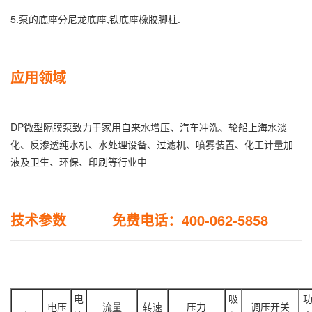
5.泵的底座分尼龙底座,铁底座橡胶脚柱.
应用领域
DP微型
隔膜泵
致力于家用自来水增压、汽车冲洗、轮船上海水淡
化、反渗透纯水机、水处理设备、过滤机、喷雾装置、化工计量加
液及卫生、环保、印刷等行业中
技术参数 免费电话：400-062-5858
电
吸
电压
流量
转速
压力
调压开关