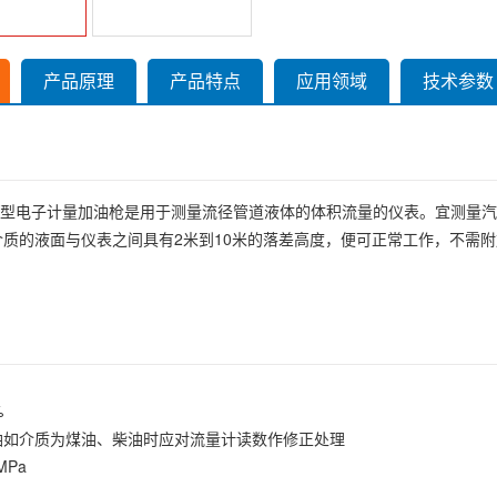
产品原理
产品特点
应用领域
技术参数
LY型电子计量加油枪是用于测量流径管道液体的体积流量的仪表。宜测量
介质的液面与仪表之间具有2米到10米的落差高度，便可正常工作，不需
%
油如介质为煤油、柴油时应对流量计读数作修正处理
MPa