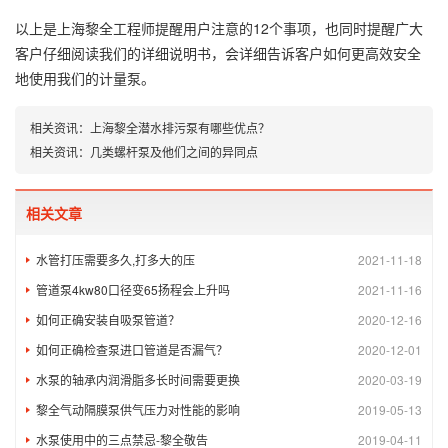
以上是上海黎全工程师提醒用户注意的12个事项，也同时提醒广大
客户仔细阅读我们的详细说明书，会详细告诉客户如何更高效安全
地使用我们的计量泵。
相关资讯：
上海黎全潜水排污泵有哪些优点？
相关资讯：
几类螺杆泵及他们之间的异同点
相关文章
水管打压需要多久,打多大的压
2021-11-18
管道泵4kw80口径变65扬程会上升吗
2021-11-16
如何正确安装自吸泵管道？
2020-12-16
如何正确检查泵进口管道是否漏气？
2020-12-01
水泵的轴承内润滑脂多长时间需要更换
2020-03-19
黎全气动隔膜泵供气压力对性能的影响
2019-05-13
水泵使用中的三点禁忌-黎全敬告
2019-04-11