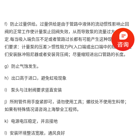
f）防止过量供给。过量供给是由于管路中液体的流动惯性影响止回
阀的正常工作使计量泵止回阀失效，从而导致泵的流量过大、不稳
定.每当吸入端负压不足或者管路过长都有可能产生这种现象.因此我
们要求：计量泵的压差＞惯性阻力Pi(入口端或出口端中的较大者).我
们安装脉冲阻尼器或者安装背压阀；尽量缩短进出口管路的长度。
g）防止气蚀发生。
h）出口高于进口，避免虹吸现象
i） 泵头与注射阀要求竖直安装
j）所附管件用手旋紧即可，请勿使用工具；螺纹处不使用生料带；
如果有特殊情况请咨询上海黎全工程师。
k）电源电压稳定，并且接地
l）安装环境整洁宽敞，通风良好