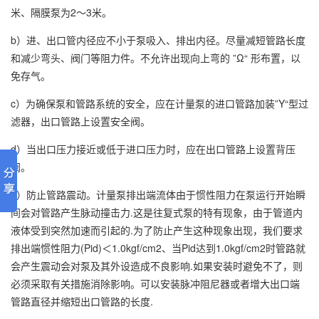
米、隔膜泵为2～3米。
b）进、出口管内径应不小于泵吸入、排出内径。尽量减短管路长度
和减少弯头、阀门等阻力件。不允许出现向上弯的 ”Ω“ 形布置，以
免存气。
c）为确保泵和管路系统的安全，应在计量泵的进口管路加装”Y“型过
滤器，出口管路上设置安全阀。
d）当出口压力接近或低于进口压力时，应在出口管路上设置背压
阀。
e）防止管路震动。计量泵排出端流体由于惯性阻力在泵运行开始瞬
间会对管路产生脉动撞击力.这是往复式泵的特有现象，由于管道内
液体受到突然加速而引起的.为了防止产生这种现象出现，我们要求
排出端惯性阻力(Pid)＜1.0kgf/cm2、当Pid达到1.0kgf/cm2时管路就
会产生震动会对泵及其外设造成不良影响.如果安装时避免不了，则
必须采取有关措施消除影响。可以安装脉冲阻尼器或者增大出口端
管路直径并缩短出口管路的长度.