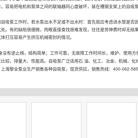
方。容易把电机和泵体之间的联轴器同心度破坏，装在槽钢支架上的自吸
的自吸泵工作时，若水泵出水不足或不出水时：首先就应考虑进水管是否
气处。有的缺陷很细微，肉眼直接查找很难发现，往往是劳神费时却无结
气体打压容易产生挤压机械密封的情况。
身没有逆止阀，结构简单；工作可靠
，
无故障工作时间长，维护、使用方
泵比较，排量大、性能高。
自吸
泵广泛适用石 油、化工、冶金、机械、化
。
上海黎全泵业生产销售各种
自吸
泵
，
现货供应，销售热线
：400-062-585