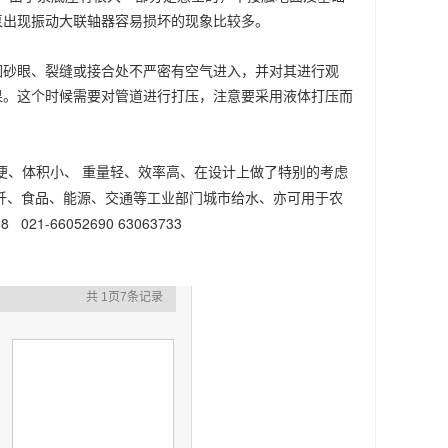
泵出现振动大联轴器容易损坏的现象比较多。
因砂眼、裂缝或接合处不严密有空气进入，并对其进行观
果。这个时候需要对管道进行打压，注意要采用液体打压而
便、体积小、 重量轻、效率高、在设计上做了特别的考虑
纤、食品、能源、交通等工业部门城市给水、亦可用于农
8 021-66052690 63063733
共 1页7条记录