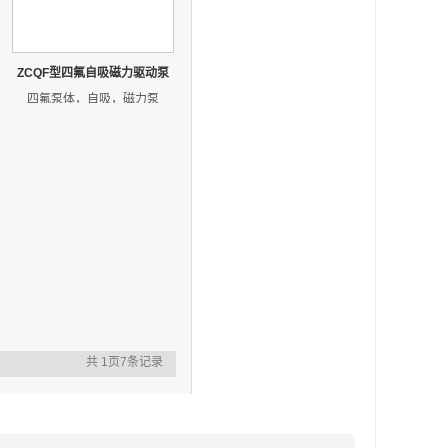
ZCQF型四氟自吸磁力驱动泵
四氟泵体，自吸，磁力泵
共 1页7条记录