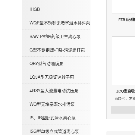
IHGB
WQP型不锈钢无堵塞潜水排污泵
FZB系列
WQP型不锈钢无堵塞潜水排污泵
BAW-P型医药级卫生离心泵
G型不锈钢螺杆泵-污泥螺杆泵
BAW-P型医药级卫生离心泵
QBY型气动隔膜泵
LQ3A型无极调速转子泵
4GSY型大流量电动试压泵
ZCQ型自
自吸式，不
WQ型无堵塞潜水排污泵
G型不锈钢螺杆泵-污泥螺杆泵
IS、IR型卧式清水离心泵
ISG型单级立式管道离心泵