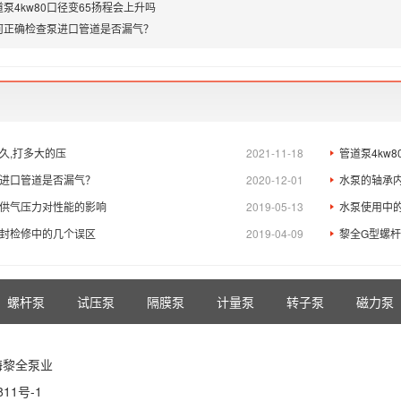
道泵4kw80口径变65扬程会上升吗
何正确检查泵进口管道是否漏气？
久,打多大的压
2021-11-18
管道泵4kw
进口管道是否漏气？
2020-12-01
水泵的轴承
供气压力对性能的影响
2019-05-13
水泵使用中的
封检修中的几个误区
2019-04-09
黎全G型螺
螺杆泵
试压泵
隔膜泵
计量泵
转子泵
磁力泵
海黎全泵业
811号-1