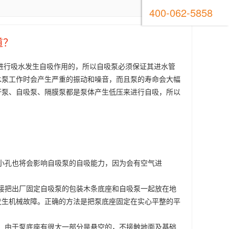
400-062-5858
道？
进行吸水发生自吸作用的，所以自吸泵必须保证其进水管
水泵工作时会产生严重的振动和噪音，而且泵的寿命会大幅
杆泵、自吸泵、隔膜泵都是泵体产生低压来进行自吸，所以
围；
小孔也将会影响自吸泵的自吸能力，因为会有空气进
接把出厂固定自吸泵的包装木条底座和自吸泵一起放在地
发生机械故障。正确的方法是把泵底座固定在实心平整的平
，由于泵底座有很大一部分是悬空的，不接触地面及基础