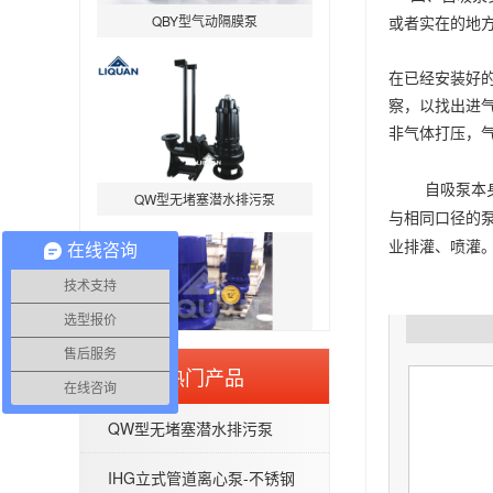
或者实在的地
在已经安装好
察，以找出进
非气体打压，
QW型无堵塞潜水排污泵
自吸
泵本
与相同口径的
业排灌、喷灌
在线咨询
技术支持
选型报价
IHG立式管道离心泵-不锈钢IHGB
售后服务
热门产品
在线咨询
QW型无堵塞潜水排污泵
IHG立式管道离心泵-不锈钢