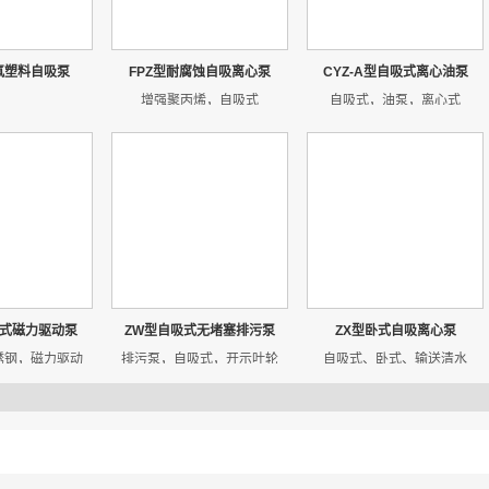
氟塑料自吸泵
FPZ型耐腐蚀自吸离心泵
CYZ-A型自吸式离心油泵
增强聚丙烯，自吸式
自吸式，油泵，离心式
吸式磁力驱动泵
ZW型自吸式无堵塞排污泵
ZX型卧式自吸离心泵
锈钢，磁力驱动
排污泵，自吸式，开示叶轮
自吸式、卧式、输送清水