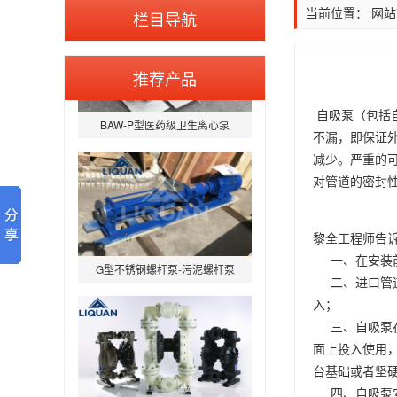
当前位置：
网站
栏目导航
推荐产品
BAW-P型医药级卫生离心泵
自吸泵（包括
不漏，即保证
减少。严重的
对管道的密封
黎全工程师告
G型不锈钢螺杆泵-污泥螺杆泵
一、在安装前
二、进口管道
入；
三、自吸泵在
面上投入使用
台基础或者坚
QBY型气动隔膜泵
四、自吸泵安