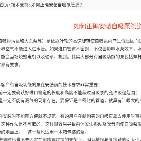
首页
>
技术支持
>
如何正确安装自吸泵管道？
如何正确安装自吸泵管
自吸排污泵和大头泵等）是依靠叶轮的高速旋转使自吸泵内产生低压区而
外界空气不能进入进水管。如果进口管道不密封，不仅会影响水泵效率，
可能会当场烧毁电机以及轴承、机封。其实大部分有自吸功能的泵包括螺
性都有要求。
诉客户有自吸功能的泵在安装前的技术要求非常重要：
一定要确认好进口管道的长度和高度不能超过自吸泵的允许吸程范
一定不能有漏气的现象存在，要保证是全密封的管道，就算有针眼大的
安装时不能图方便就不规范，有的用户在新购买的自吸泵拿去使用时直
，这种作法是不可取的，这样很容易导致泵体发生振动及噪音而使自吸泵
硬的地面上。 这一条也适用于木箱包装的泵。
装时尽量不要固定在用槽钢焊接的支架上，因为槽钢与泵接触的面太少