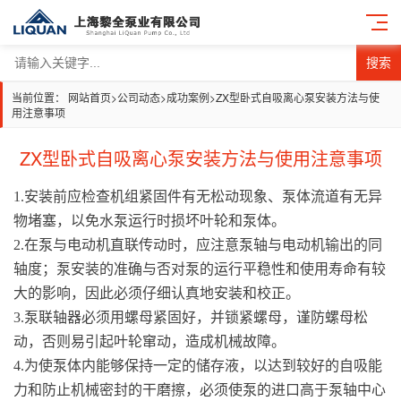
搜索
当前位置：
网站首页
>
公司动态
>
成功案例
>
ZX型卧式自吸离心泵安装方法与使
用注意事项
ZX型卧式自吸离心泵安装方法与使用注意事项
1.安装前应检查机组紧固件有无松动现象、泵体流道有无异
物堵塞，以免水泵运行时损坏叶轮和泵体。
2.在泵与电动机直联传动时，应注意泵轴与电动机输出的同
轴度；泵安装的准确与否对泵的运行平稳性和使用寿命有较
大的影响，因此必须仔细认真地安装和校正。
3.泵联轴器必须用螺母紧固好，并锁紧螺母，谨防螺母松
动，否则易引起叶轮窜动，造成机械故障。
4.为使泵体内能够保持一定的储存液，以达到较好的自吸能
力和防止机械密封的干磨擦，必须使泵的进口高于泵轴中心