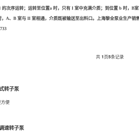
c d 的次序运转；运转至位置a 时，只有 I 室中充满介质；到位置 b 时
 时，A、B 室与 II 室相通，介质既被输送至出料口。上海黎全泵业生产销
3733
共
1
页
5
条记录
动式转子泵
更方便
极调速转子泵