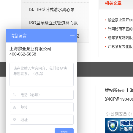
相关文章
QBY型气动隔膜泵
IS、IR型卧式清水离心泵
黎全泵业召开2
ISG型单级立式管道离心泵
外国秘而不宣的
BAW-S型食品级卫生离心泵
请您留言
成都某某制药股
江苏某某农化股
上海黎全泵业有限公司
400-062-5858
版权所有© 上
沪ICP备19040
沪公网安备 310