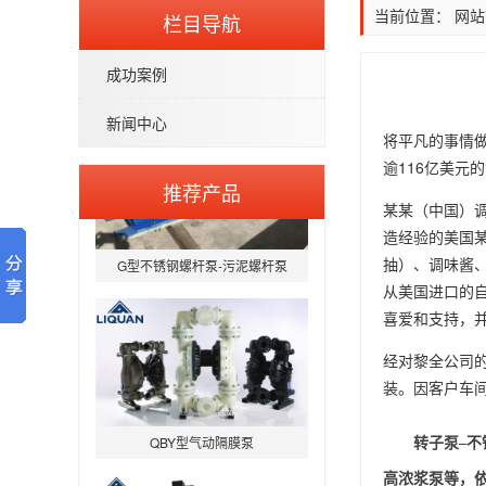
当前位置：
网站
栏目导航
BAW-P型医药级卫生离心泵
成功案例
新闻中心
将平凡的事情做
逾116亿美
推荐产品
某某（中国）调
造经验的美国某
G型不锈钢螺杆泵-污泥螺杆泵
抽）、调味酱
从美国进口的
喜爱和支持，
经对黎全公司
装。因客户车
QBY型气动隔膜泵
转子泵
–
不
高浓浆泵等，