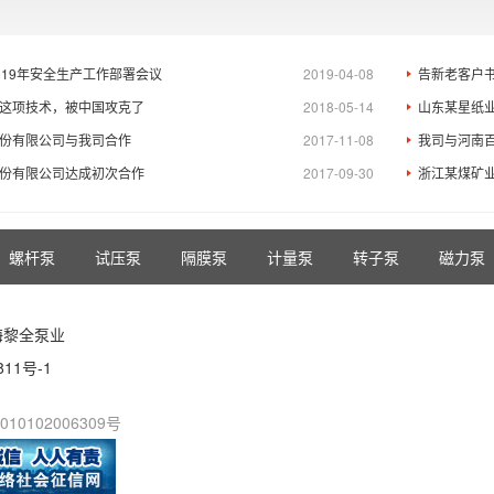
019年安全生产工作部署会议
2019-04-08
告新老客户
这项技术，被中国攻克了
2018-05-14
山东某星纸
份有限公司与我司合作
2017-11-08
我司与河南
份有限公司达成初次合作
2017-09-30
浙江某煤矿
螺杆泵
试压泵
隔膜泵
计量泵
转子泵
磁力泵
海黎全泵业
811号-1
10102006309号