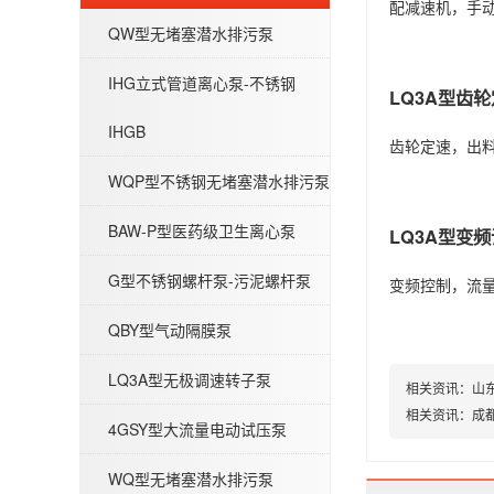
配减速机，手
QW型无堵塞潜水排污泵
IHG立式管道离心泵-不锈钢
LQ3A型齿
IHGB
齿轮定速，出
BAW-P型医药级卫生离心泵
WQP型不锈钢无堵塞潜水排污泵
BAW-P型医药级卫生离心泵
LQ3A型变
G型不锈钢螺杆泵-污泥螺杆泵
变频控制，流
G型不锈钢螺杆泵-污泥螺杆泵
QBY型气动隔膜泵
LQ3A型无极调速转子泵
相关资讯：
山
相关资讯：
成
4GSY型大流量电动试压泵
WQ型无堵塞潜水排污泵