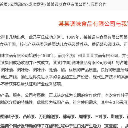
首页
>
公司动态
>
成功案例
>
某某调味食品有限公司与我司合作
某某调味食品有限公司与我
得非凡地出色，此乃亨氏成功之道”。1869年，某某调味食品有限公司
元的食品王国，核心产品品类涵盖婴幼儿食品及营养品、番茄酱和调味品、
味食品有限公司始创于1986年，前身名为广州某某某食品有限公司，并于
某集团成功收购并正式成立。某某(中国)调味食品有限公司沙湾厂的占地
、调味油、调味粉、调味汁、蚝油、醋。优质的产品质量，良好的质量管
自动生产线，通过世界先进水平的食品加工生产设备、现代生产技术和高
并不断获评质量认证和行业优秀奖项。
的产品、服务、公司考察后，正式决定成为长期的合作伙伴，本次合作转
间输送介质的特殊性，此批泵为标配产品，符合使用需求，其中有3台采用
锈钢转子泵、凸轮泵、万用输送泵、酵母泵、蝴蝶泵、三叶泵、鞋底泵、
依靠两个同步反转动的转子在旋转过程中于进口处产生吸力（真空度），