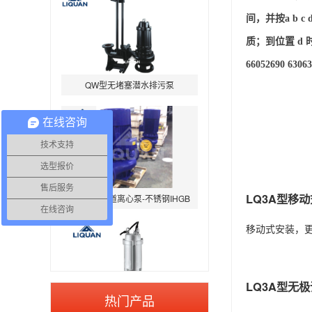
间，并按a b 
质；到位置 d
66052690 6306
QW型无堵塞潜水排污泵
在线咨询
技术支持
选型报价
IHG立式管道离心泵-不锈钢IHGB
售后服务
LQ3A型移
在线咨询
移动式安装，
LQ3A型无
WQP型不锈钢无堵塞潜水排污泵
热门产品