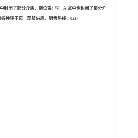
，B室中封闭了部分介质；到位置c 时，A 室中也封闭了部分介
售各种
转子泵
，现货供应，
销售热线
：021-