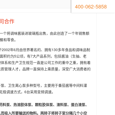
400-062-5858
司合作
第一个将调味酱装进玻璃瓶出售，由此创造了一个年销售额
正餐和零食。
2002年6月由世界著名的、拥有130多年食品和调味品制
面积约为5公顷，有7大产品系列，包括酱油（生抽、老
理体系和生产卫生规范一直是公司工作的重中之重，拥有着
素质管理人才，品牌一直保持上乘质量，深受广大消费者的
子泵、卫生离心泵多种型号，主要用于番茄酱等中间料灌
无极调速方式，6台采用变频调速。
药料泵、热溶胶体泵、颗粒胶体泵、渣料泵、蛋白渣泵、
从而吸入所要输送的物料。两转子将转子室分隔几个小空