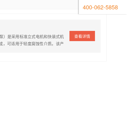
400-062-5858
查看详情
称泵）是采用标准立式电机和快装式机
制成，可适用于轻度腐蚀性介质。该产
能、质量可靠、使用范围广等特点，深
制造工艺，大大提高泵的性能及使用