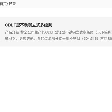
首页
>
轻型
CDLF型不锈钢立式多级泵
产品介绍 黎全公司生产的CDLF型轻型不锈钢立式多级泵（以下简
械密封，更换方便。泵的过流部分均采用不锈钢（304\316）材料
品可替代国外CR、CRN等同类产品。产品投放市场后，以其高效节
受广大用户的喜爱。 产品原理 1、采用优良的水力模型和先进的
寿…