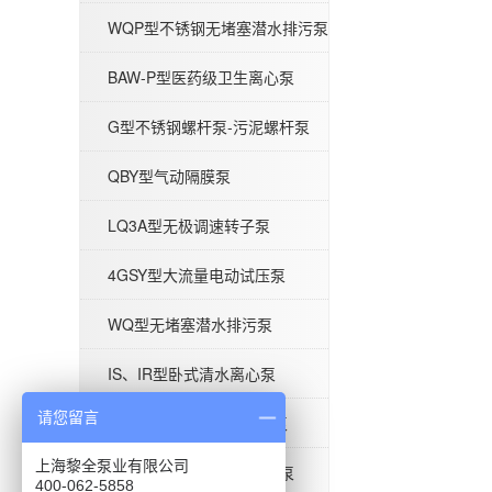
WQP型不锈钢无堵塞潜水排污泵
WQP型不锈钢无堵塞潜水排污泵
BAW-P型医药级卫生离心泵
G型不锈钢螺杆泵-污泥螺杆泵
QBY型气动隔膜泵
LQ3A型无极调速转子泵
BAW-P型医药级卫生离心泵
4GSY型大流量电动试压泵
WQ型无堵塞潜水排污泵
IS、IR型卧式清水离心泵
请您留言
ISG型单级立式管道离心泵
G型不锈钢螺杆泵-污泥螺杆泵
上海黎全泵业有限公司
BAW-S型食品级卫生离心泵
400-062-5858