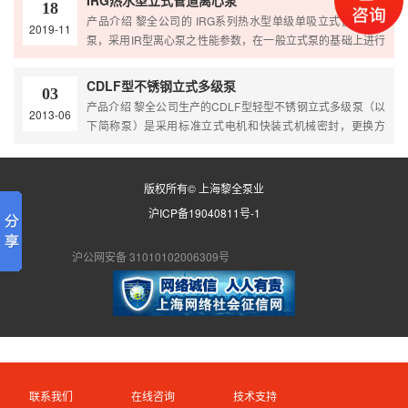
IRG热水型立式管道离心泵
18
效节能、噪音低、性能可靠等优点。 产品原理 1、泵为立式
产品介绍 黎全公司的 IRG系列热水型单级单吸立式管道离心
2019-11
结构，进出口口径相同，且位于同一中心线上，可象阀门一样
泵，采用IR型离心泵之性能参数，在一般立式泵的基础上进行
安装于管路之中，外形紧凑美观，占地面积小，建筑投入…
巧妙组合设计而成。同时根据使用温度、介质等不同在ISG型
基础上适用热水、高温。该系列产品具有高效节能、噪音低、
CDLF型不锈钢立式多级泵
03
性能可靠等优点。 产品原理 1、泵为立式结构，进出口口径
产品介绍 黎全公司生产的CDLF型轻型不锈钢立式多级泵（以
2013-06
相同，且位于同一中心线上，可象阀门一样安装于管路之中，
下简称泵）是采用标准立式电机和快装式机械密封，更换方
外形紧凑美观，占地面积小，建筑投入低，如加上防护罩则…
便。泵的过流部分均采用不锈钢（304\316）材料制成，可适
用于轻度腐蚀性介质。该产品可替代国外CR、CRN等同类产
品。产品投放市场后，以其高效节能、质量可靠、使用范围广
版权所有© 上海黎全泵业
等特点，深受广大用户的喜爱。 产品原理 1、采用优良的水
沪ICP备19040811号-1
力模型和先进的制造工艺，大大提高泵的性能及使用寿…
沪公网安备 31010102006309号
联系我们
在线咨询
技术支持