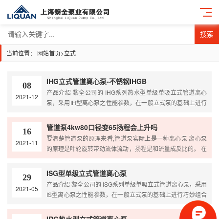
搜索
当前位置：
网站首页
>
立式
IHG立式管道离心泵-不锈钢IHGB
08
产品介绍 黎全公司的 IHG系列热水型单级单吸立式管道离心
2021-12
泵，采用IH型离心泵之性能参数，在一般立式泵的基础上进行
巧妙组合设计而成。同时根据使用温度、介质等不同在ISG型
基础上适用热水、高温。该系列产品具有高效节能、噪音低、
管道泵4kw80口径变65扬程会上升吗
16
性能可靠等优点。 产品原理 1、泵为立式结构，进出口口径
要清楚管道泵的原理来看,管道泵实际上是一种离心泵 离心泵
2021-11
相同，且位于同一中心线上，可象阀门一样安装于管路之中，
的原理是叶轮旋转带动流体流动，扬程是和流量成反比的。 在
外形紧凑美观，占地面积小，建筑投入低，如加上防护罩则…
一个管道泵型号选定后，流量和扬程是严格按照曲线的。 而
80口径变径为65口径，实际上是流量降低，按照曲线扬程是升
ISG型单级立式管道离心泵
29
高的，但由于管径变小，管路阻力变大，扬程不会严格按照曲
产品介绍 黎全公司的 ISG系列单级单吸立式管道离心泵，采用
2021-05
线升高。 最好能咨询泵的厂家，有些厂家的泵设计不允许随便
IS型离心泵之性能参数，在一般立式泵的基础上进行巧妙组合
变径，或者变径太大，比如40口径变成80口径，就会造成高扬
设计而成。同时根据使用温度、介质等不同在ISG型基础上派
程低用的…
出适用热水、高温、腐蚀性化工泵、油泵。该系列产品具有高