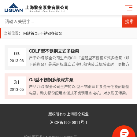
搜索
当前位置：
网站首页
>
不锈钢多级泵
CDLF型不锈钢立式多级泵
03
产品介绍 黎全公司生产的CDLF型轻型不锈钢立式多级泵（以
2013-06
下简称泵）是采用标准立式电机和快装式机械密封，更换方
便。泵的过流部分均采用不锈钢（304\316）材料制成，可适
用于轻度腐蚀性介质。该产品可替代国外CR、CRN等同类产
QJ型不锈钢多级深井泵
31
品。产品投放市场后，以其高效节能、质量可靠、使用范围广
产品介绍 黎全公司生产的QJ型不锈钢深井泵是高性能耐磨型
2013-05
等特点，深受广大用户的喜爱。 产品原理 1、采用优良的水
电泵，动力部份配用水浸式不锈钢潜水电机，对水质无污染。
力模型和先进的制造工艺，大大提高泵的性能及使用寿…
选用优质不锈钢外壳、轴芯、联轴器、入水座和泵头（或铜合
金入水座、泵头），高强度抗耐磨新型复合高分子材料叶轮和
不锈钢导流壳，“浮动式”结构叶轮在工作期间对电机无轴向压
版权所有© 上海黎全泵业
力。特别适用于工矿业、农业、建筑业、养殖业、食品饮料业
沪ICP备19040811号-1
及家庭式（或高层送水使用）。 产品原理 1、QJ型不锈钢
深…
沪公网安备 31010102006309号