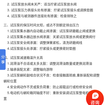
2. 试压泵放水阀未关严：适当拧紧试压泵放水阀
3. 试压泵压力表接头处有掺漏：拧紧试压泵接头或调换垫圈
4. 试压泵与被测器件连接处有掺漏：检查排除之
三、试压泵的保压时间太短，或达不到额定排出压力
1.试压泵集水器内自动截止阀渗漏：试压泵研磨截止阀或更换
2.试压泵集水器边放水阀渗漏：关紧试压泵放水阀或更换阀付
3.试压泵安全阀渗漏：调整弹簧紧松，清洗研磨阀线
4.试压泵接头处渗漏：拧紧接头或更换密封垫圈
四、试压泵减速箱温升太高
1.润滑油不合适或太多太脏：调整润滑油数量或更换润滑油
2.轴承装配太紧：调整轴向游隙
3.试压泵蜗轮副啮合状况不良：检查接触面斑痕,重新装配和调整
蜗轮位置
4.安全阀动作不灵或泵负荷重：防止超载运行或检修安全阀
5.电动机与蜗轮箱同轴度不好：重新安装调试压泵整电机轴线位
置