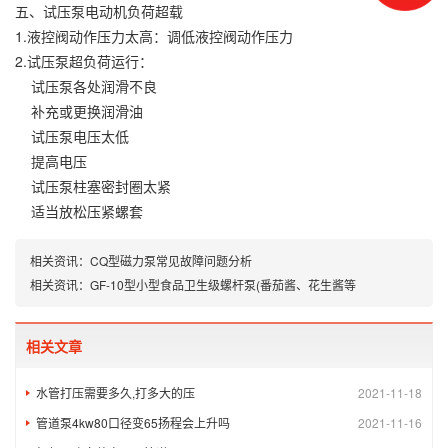
五、试压泵电动机负荷超载
1.液控阀动作压力太高：调低液控阀动作压力
2.试压泵超负荷运行：
试压泵各处润滑不良
补充或更换润滑油
试压泵电压太低
提高电压
试压泵柱塞密封圈太紧
适当放松压紧螺套
相关资讯：
CQ型磁力泵常见故障问题分析
相关资讯：
GF-10型小型食品卫生级螺杆泵(番茄酱、花生酱等
相关文章
水管打压需要多久,打多大的压
2021-11-18
管道泵4kw80口径变65扬程会上升吗
2021-11-16