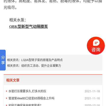
的液体，高粘度、易挥发、易燃、剧毒的液体，均能予以抽
光吸尽。
相关水泵：
QBK
型新型气动隔膜泵
相关资讯：
LQ3A型转子泵的原理及产品特点
相关资讯：
组织员工活动，提升企业凝聚力
相关文章
水管打压需要多久,打多大的压
2021-11-18
管道泵4kw80口径变65扬程会上升吗
2021-11-16
如何正确安装自吸泵管道？
2020-12-16