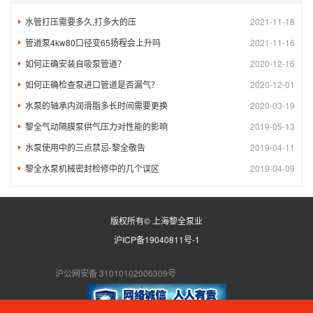
水管打压需要多久,打多大的压
2021-11-18
管道泵4kw80口径变65扬程会上升吗
2021-11-16
如何正确安装自吸泵管道？
2020-12-16
如何正确检查泵进口管道是否漏气？
2020-12-01
水泵的轴承内润滑脂多长时间需要更换
2020-03-19
黎全气动隔膜泵供气压力对性能的影响
2019-05-13
水泵使用中的三点禁忌-黎全敬告
2019-04-11
黎全水泵机械密封检修中的几个误区
2019-04-09
版权所有© 上海黎全泵业
沪ICP备19040811号-1
沪公网安备 31010102006309号