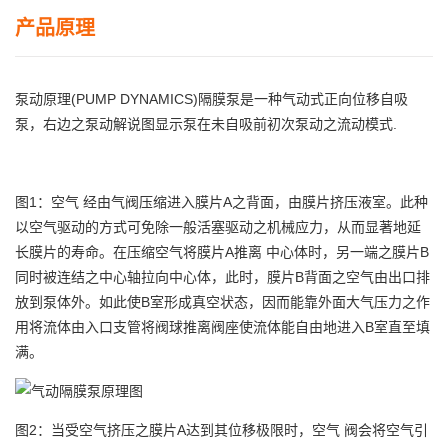
产品原理
泵动原理(PUMP DYNAMICS)隔膜泵是一种气动式正向位移自吸
泵，右边之泵动解说图显示泵在未自吸前初次泵动之流动模式.
图1：空气 经由气阀压缩进入膜片A之背面，由膜片挤压液室。此种
以空气驱动的方式可免除一般活塞驱动之机械应力，从而显著地延
长膜片的寿命。在压缩空气将膜片A推离 中心体时，另一端之膜片B
同时被连结之中心轴拉向中心体，此时，膜片B背面之空气由出口排
放到泵体外。如此使B室形成真空状态，因而能靠外面大气压力之作
用将流体由入口支管将阀球推离阀座使流体能自由地进入B室直至填
满。
图2：当受空气挤压之膜片A达到其位移极限时，空气 阀会将空气引