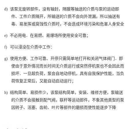
d)
该泵无旋转部件，没有轴封，隔膜等抽送的介质与泵的运动部
件、工件介质隔开，所输送的介质不会向外泄漏。所以抽送有
毒、易发挥或腐蚀性介质时，不会造成环境污染和危害人身安全
e)
不必用电．在易燃、易爆场所使用安全可靠；
f)
可以浸没在介质中工作：
g)
使用方便、工作可靠、开停只需简单地打开和关闭气体阀门．即
使由于意外情况而长时间无介质运行或突然停机泵也不会因此而
损坏．一旦超负荷，泵会自地动停机，具有自我保护性能，当负
荷恢复正常后，又能自动启动运行；
h)
结构简单、易损件少，该泵结构简单，安装、维修方便，泵输送
的介质不会接触到配气阀，联杆等运动部件，不象其他类型的泵
因转子、活塞、齿轮、叶片等部件的磨损而使性能逐步下降