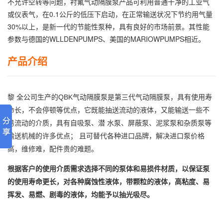
不允许空转等问题，衬氟气动隔膜泵产品可利用普通干净的工业气
或仪表气，在0.1公斤的低压下启动，在正常输送状况下节约用气量
30%以上，是新一代的节能性泵种，具有良好的市场前景。其性能
参数与德国的WLLDENPUMPS、美国的MARIOWPUMPS相近。
产品介绍
黎 全公司生产的QBK气动隔膜泵是第三代气动隔膜泵，具有使用寿
命长，不会停顿等优点，它既能抽送流动的液体，又能输送一些不
易流动的介质，具有自吸泵、潜 水泵、屏蔽泵、泥浆泵和杂质泵等
输送机械的许多优点； 且可替代各种进口品牌，解决进口泵价格
高，维修难，配件贵的难题。
根据客户的使用介质需求选择不同的泵体和易损件材质，以保证泵
的使用寿命更长，对各种腐蚀性液体，带颗粒的液体，高粘度、易
挥发、易燃、剧毒的液体，均能予以抽光吸尽。