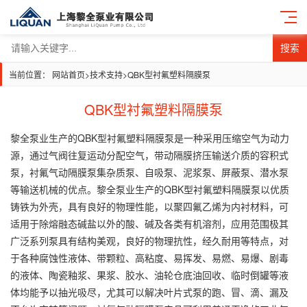
搜索
当前位置：
网站首页
>
技术支持
>
QBK型衬氟塑料隔膜泵
QBK型衬氟塑料隔膜泵
黎全泵业生产的QBK型衬氟塑料隔膜泵是一种采用压缩空气为动力
源，通过气阀往复运动分配空气，带动隔膜挤压输送介质的容积式
泵，衬氟气动隔膜泵集杂质泵、自吸泵、泥浆泵、屏蔽泵、潜水泵
等输送机械的优点。黎全泵业生产的QBK型衬氟塑料隔膜泵以优质
铸铁为外壳，具有良好的物理性能，以聚四氟乙烯为内衬材料，可
适用于除熔融态碱盐以外的酸、碱及各类有机溶剂，应用范围极其
广泛系列泵具有结构美观，良好的物理抗性，经久耐用等特点，对
于各种腐蚀性液体、带颗粒、高粘度、易挥发、易燃、易爆、剧毒
的液体、陶瓷釉浆、果浆、胶水、油轮仓底油回收、临时倒罐等液
体均能予以抽光吸尽，尤其可以解决叶片式泵的跑、冒、滴、漏及