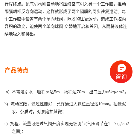
行程终点。配气机构则自动地将压缩空气引入另一个工作腔，推动
隔膜朝相反方向运动，这样就形成了两个隔膜的同步往复运动。每
个工作腔中设置有两个单向球阀，隔膜的往复运动，造成工作腔内
容积的改变，迫使两个单向球阀 交替地开启和关闭，从而将液体连
续地吸入和排出。
产品特点
a)
不需灌引水．吸程高达5m．扬程达70m．出口压力≥6kg/cm2。
b)
流动宽敞，通过性能好．允许通过大颗粒直径达10mm。抽送泥
浆、杂质时，对泵磨损甚微；
c)
扬程、流量可通过气阀开度实现无级调节(气压调节在1—7kg/cm2
之间)：