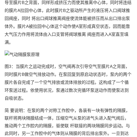
导至膜片B之背面，同样形成挤压力而使其推离中心体，同时将连结
的膜片A拉回中心体，此时膜片B之驱动所产生的液压将入口阀球推
回阀座，同时 将出口阀球推离阀座使流体能被挤压而从出口排出泵
体外。膜片A被拉回中心体这个动作使A室形成真空状态，因而能靠
大气压力作用将流体由入口支管将阀球推离 阀座而进入A室直至填
满。
图3：当膜片之运动完成时，空气阀再次引导空气至膜片A之背面，
同时膜片B做空气排放动作。在泵回复到原启动状态时，泵内的两个
膜片各自完成了一个空气排放或流体排放的过程。这构成了一个循
环泵送过程。依使用状况，泵通过数次完循环泵送动作而使泵达到
自吸状态。
简 要说明：在泵的两个对称工作腔中，各装有一块有弹性的隔膜，
联杆将两块隔膜结成一体，压缩空气从泵的进气头进入配气阀后，
推动两个工作腔内的隔膜，驱使联 杆联接的两块隔膜同步运动。与
此同时，另一工作腔中的气体则从隔膜的背后排出泵外。一旦到达