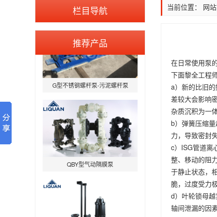
当前位置：
网站
栏目导航
推荐产品
在日常使用泵
G型不锈钢螺杆泵-污泥螺杆泵
下面黎全工程师
a）新的比旧
差较大会影响
杂质沉积为一
b）弹簧压缩
力，导致密封
c）ISG管
QBY型气动隔膜泵
整、移动的阻
于静止状态，
脆，过度受力
d）叶轮锁母
轴间泄漏的因