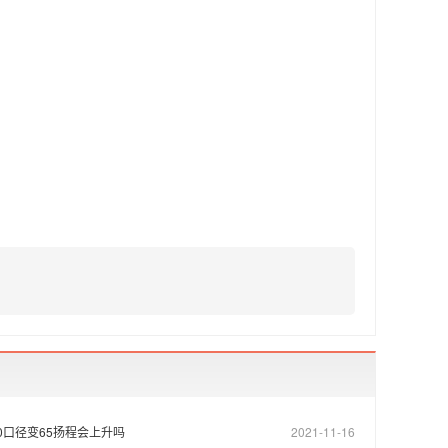
80口径变65扬程会上升吗
2021-11-16