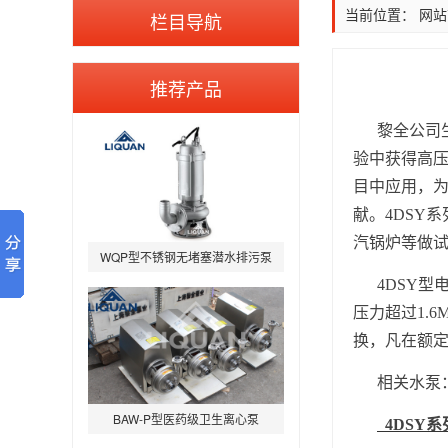
当前位置：
网站
栏目导航
IHG立式管道离心泵-不锈钢IHGB
推荐产品
黎全公司
验中获得高
目中应用，
献。4DSY
WQP型不锈钢无堵塞潜水排污泵
汽锅炉等做试
4DSY
型
压力超过1.
换，凡在额
相关水泵
BAW-P型医药级卫生离心泵
4DSY
系