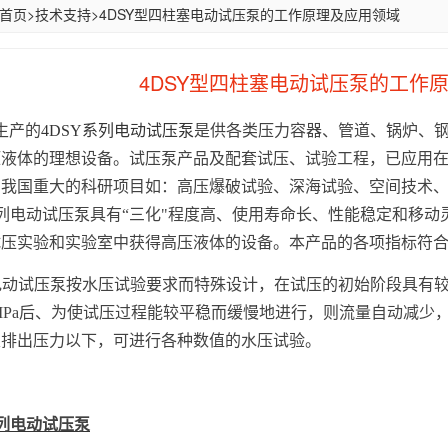
首页
>
技术支持
>
4DSY型四柱塞电动试压泵的工作原理及应用领域
4DSY型四柱塞电动试压泵的工作
生产的
4DSY
系列电动试压泵
是供各类压力容器、管道、锅炉、
压液体的理想设备。试压泵产品及配套试压、试验工程，已应用
为我国重大的科研项目如：高压爆破试验、深海试验、空间技术
系列电动试压泵具有“三化"程度高、使用寿命长、性能稳定和移
压实验和实验室中获得高压液体的设备。本产品的各项指标符合JB/T
电动试压泵按水压试验要求而特殊设计，在试压的初始阶段具有较
6MPa后、为使试压过程能较平稳而缓慢地进行，则流量自动减
定排出压力以下，可进行各种数值的水压试验。
：
列电动试压泵