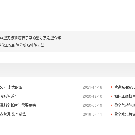
Q3A型无极调速转子泵的型号及选型介绍
H型化工泵故障分析及排除方法
久,打多大的压
2021-11-18
管道泵4kw
吸泵管道？
2020-12-16
如何正确检
滑脂多长时间需要更换
2020-03-19
黎全气动隔
点禁忌-黎全敬告
2019-04-11
黎全水泵机