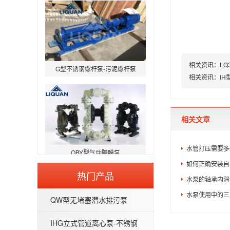
G型不锈钢螺杆泵-污泥螺杆泵
相关资讯：
L
相关资讯：
I
相关文章
QBY型气动隔膜泵
水管打压需要多
如何正确安装自
热门产品
水泵的轴承内润
水泵使用中的三
QW型无堵塞潜水排污泵
IHG立式管道离心泵-不锈钢
QW型无堵塞潜水排污泵