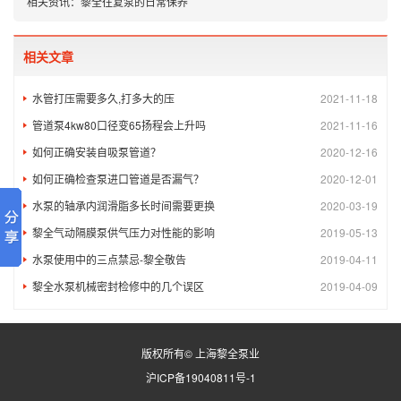
相关资讯：
黎全往复泵的日常保养
相关文章
水管打压需要多久,打多大的压
2021-11-18
管道泵4kw80口径变65扬程会上升吗
2021-11-16
如何正确安装自吸泵管道？
2020-12-16
如何正确检查泵进口管道是否漏气？
2020-12-01
水泵的轴承内润滑脂多长时间需要更换
2020-03-19
黎全气动隔膜泵供气压力对性能的影响
2019-05-13
水泵使用中的三点禁忌-黎全敬告
2019-04-11
黎全水泵机械密封检修中的几个误区
2019-04-09
版权所有© 上海黎全泵业
沪ICP备19040811号-1