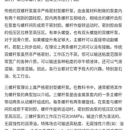
传统的双螺杆泵属非严格密封型螺杆泵，由金属材料制做的泵套内
有两个相割的圆柱腔，腔内两条螺杆互相啮合，相啮合的螺杆齿形
在泵套与螺杆间形成若干密封腔。螺杆作旋转运动时，密封腔由泵
的低压区位移至高压区。有单头螺旋，也有双头螺旋的双螺杆泵，
对于润滑介质，如果螺旋升角足够大，主螺杆可以直接带动副螺
杆。若配上同步齿轮，在理论上两条螺杆之间可以没有接触。传统
双螺杆泵虽然非严格密封，工作压力不高，但可以输送粘度范围非
常宽广的各种介质，可以输送各种粘度的非牛顿液体，还可以气液
混输、固液混输。因此，各行业都对它寄予极大的兴趣，特别是石
油、化工行业。
三螺杆泵理论上属严格密封型螺杆泵。在教科书中，通常都将其作
为螺杆泵的典型加以介绍。三螺杆泵是由金属泵套内的一条主螺杆
带动两条从动螺杆组成的。每条螺杆有两条螺旋线，在泵套与螺杆
间形成若干密封腔，螺杆作旋转运动时，密封腔由泵的低压区位移
至高压区。三螺杆泵的工作压力可达30MPa，输送介质为清洁的、
无腐蚀性的润滑油，特殊场合可输送高粘度、无腐蚀性介质(如：油