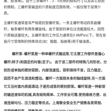
墨、胶液等)。由于三条螺杆1∶3∶5比例的结构尺寸以及其它原因
的限制，三螺杆泵输送的介质粘度范围有限，一般仅限于润滑介
质。
五螺杆泵通常是非严格密封型螺杆泵。一条主螺杆带动四条副螺
杆，每条螺杆有两条螺旋线。由于泵腔的单位过流截面较大，因而
介质输送量较大。五螺杆泵的工作压力通常在0.8MPa以下，常在安
装尺寸受限制的特殊场合(如：舰艇、船舶等)用于输油泵。
螺杆泵
–
螺杆泵是一种单螺杆式输运泵,它主要工作部件是偏心
螺杆(转子)和固定的衬套(定子)。 由于该二部件的特殊几何形状，分
别形成单独的密封容腔，内部流速低，容积保持不变，压力稳定，
因而不会产生涡流和搅动。螺杆一方面绕本身的轴线旋转,另一方面
它又沿衬套内表面滚动,于是形成泵的密封腔室。螺杆泵是一种新型
的输送液体的机械,具有结构简单、工作安全可靠,使用维修方便、出
液连续均匀、压力稳定等优点。
上
海黎全泵业生产销售各
类常规、