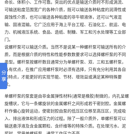
命长、体积小、工作可靠。突出的优点是输送介质时不形成涡流、
可输送粘度范围宽广的各种介质，既可以输送各种粘度的润滑性或
腐蚀性介质，也可以输送各种粘度的非牛顿液体，还可以气液混
输、固液混输。它广泛应用于海上平台工程、石油化工、航运、电
力、机械液压系统、食品、造纸、制糖、军工和污水处理等工业部
门。
说螺杆泵可以输送介质。当然不是说某一种螺杆泵可输送所有的介
质，而是根据介质的特性和性能参数数要求可以选择螺杆泵的不同
类型。螺杆泵按螺杆数目通常分为单螺杆泵、双、三和五螺杆泵，
各有优点，在推广应用螺杆泵时必须有选择，只有充分利用其各自
的特点，才能更好的实现节能、节材、增效益或满足某种特殊要
求。
单螺杆泵的泵套是由非金属弹性材料(通常是橡胶)制做的，内孔呈螺
旋槽状，它与一条螺旋状的金属螺杆之间形成若干密封腔。金属螺
杆作偏心旋转运动，使密封腔由泵的低压区位移至高压区，完成吸
入、排出液体和形成压力的过程。除了一般介质外，单螺杆泵可以
输送悬浮液及含金属颗粒、含纤维等的特殊介质。在处理污水、泥
浆时，常用单螺杆泵，通常工作压力不高。