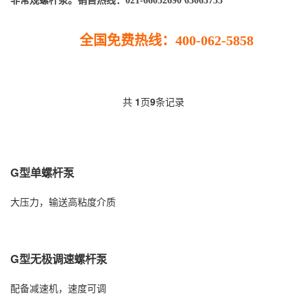
非常规
螺杆泵
。
销售热线
：021-66052690 63063733
全国免费热线：400-062-5858
共
1
页
9
条记录
G型单螺杆泵
大压力，输送高粘度介质
G型无极调速螺杆泵
配备减速机，速度可调