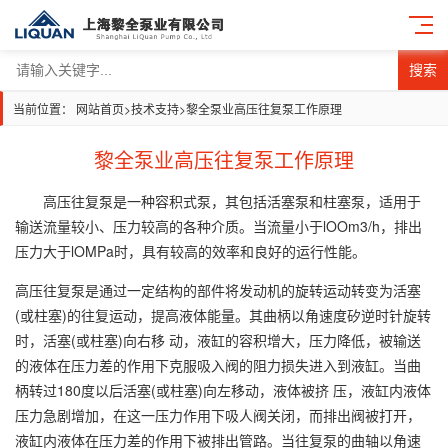
搜索
当前位置：
网站首页
>
技术支持
>
黎全泵业高压往复泵工作原理
黎全泵业高压往复泵工作原理
高压往复泵是一种容积式泵，其包括活塞泵和柱塞泵，适用于
输送流量较小、压力较高的各种介质。当流量小于lOOm3/h，排出
压力大于lOMPa时，具有较高的效率和良好的运行性能。
高压往复泵是通过一定结构的部件将发动机的旋转运动转变为活塞
(或柱塞)的往复运动，提高液体能量。其曲柄以角速度矽逆时针旋转
时，活塞(或柱塞)向右移 动，液缸的容积增大，压力降低，被输送
的液体在压力差的作用下克服吸入阀的阻力损失进入到液缸。当曲
柄转过180度以后活塞(或柱塞)向左移动，液体被挤 压，液缸内液体
压力急剧增加，在这一压力作用下吸人阀关闭，而排出阀被打开，
液缸内液体在压力差的作用下被排出管路。当往复泵的曲轴以角速