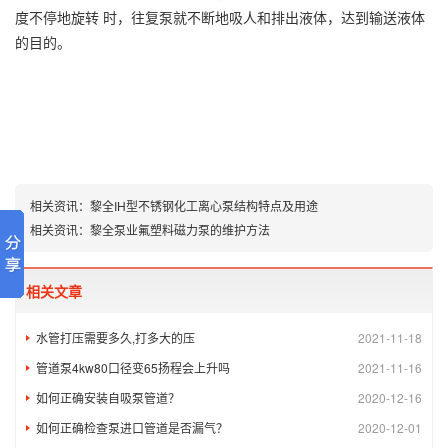
度不停地旋转 时，往复泵就不断地吸人和排出液体，达到输送液体
的目的。
相关资讯：
黎全IH型不锈钢化工离心泵结构特点及用途
相关资讯：
黎全泵业氟塑料磁力泵的维护方法
相关文章
水管打压需要多久,打多大的压
2021-11-18
管道泵4kw80口径变65扬程会上升吗
2021-11-16
如何正确安装自吸泵管道？
2020-12-16
如何正确检查泵进口管道是否漏气？
2020-12-01