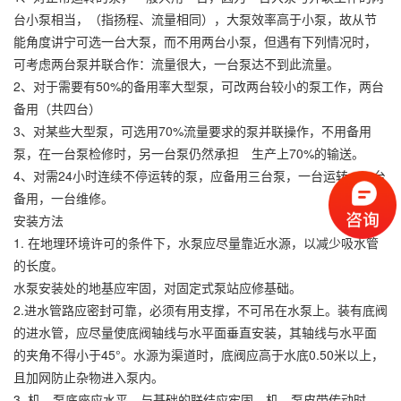
台小泵相当，（指扬程、流量相同），大泵效率高于小泵，故从节
能角度讲宁可选一台大泵，而不用两台小泵，但遇有下列情况时，
可考虑两台泵并联合作：流量很大，一台泵达不到此流量。
2、对于需要有50%的备用率大型泵，可改两台较小的泵工作，两台
备用（共四台）
3、对某些大型泵，可选用70%流量要求的泵并联操作，不用备用
泵，在一台泵检修时，另一台泵仍然承担 生产上70%的输送。
4、对需24小时连续不停运转的泵，应备用三台泵，一台运转，一台
备用，一台维修。
安装方法
1. 在地理环境许可的条件下，水泵应尽量靠近水源，以减少吸水管
的长度。
水泵安装处的地基应牢固，对固定式泵站应修基础。
2.进水管路应密封可靠，必须有用支撑，不可吊在水泵上。装有底阀
的进水管，应尽量使底阀轴线与水平面垂直安装，其轴线与水平面
的夹角不得小于45°。水源为渠道时，底阀应高于水底0.50米以上，
且加网防止杂物进入泵内。
3. 机、泵底座应水平，与基础的联结应牢固。机、泵皮带传动时，