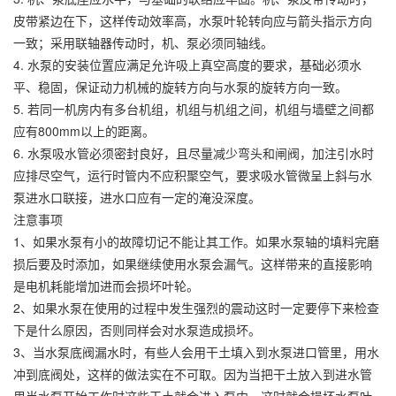
皮带紧边在下，这样传动效率高，水泵叶轮转向应与箭头指示方向
一致；采用联轴器传动时，机、泵必须同轴线。
4. 水泵的安装位置应满足允许吸上真空高度的要求，基础必须水
平、稳固，保证动力机械的旋转方向与水泵的旋转方向一致。
5. 若同一机房内有多台机组，机组与机组之间，机组与墙壁之间都
应有800mm以上的距离。
6. 水泵吸水管必须密封良好，且尽量减少弯头和闸阀，加注引水时
应排尽空气，运行时管内不应积聚空气，要求吸水管微呈上斜与水
泵进水口联接，进水口应有一定的淹没深度。
注意事项
1、如果水泵有小的故障切记不能让其工作。如果水泵轴的填料完磨
损后要及时添加，如果继续使用水泵会漏气。这样带来的直接影响
是电机耗能增加进而会损坏叶轮。
2、如果水泵在使用的过程中发生强烈的震动这时一定要停下来检查
下是什么原因，否则同样会对水泵造成损坏。
3、当水泵底阀漏水时，有些人会用干土填入到水泵进口管里，用水
冲到底阀处，这样的做法实在不可取。因为当把干土放入到进水管