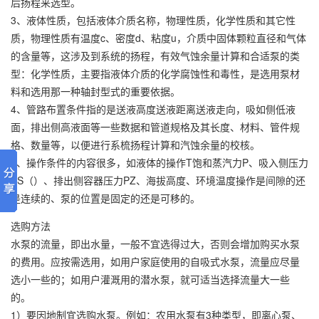
后扬程来选型。
3、液体性质，包括液体介质名称，物理性质，化学性质和其它性
质，物理性质有温度c、密度d、粘度u，介质中固体颗粒直径和气体
的含量等，这涉及到系统的扬程，有效气蚀余量计算和合适泵的类
型：化学性质，主要指液体介质的化学腐蚀性和毒性，是选用泵材
料和选用那一种轴封型式的重要依据。
4、管路布置条件指的是送液高度送液距离送液走向，吸如侧低液
面，排出侧高液面等一些数据和管道规格及其长度、材料、管件规
格、数量等，以便进行系梳扬程计算和汽蚀余量的校核。
5、操作条件的内容很多，如液体的操作T饱和蒸汽力P、吸入侧压力
PS（）、排出侧容器压力PZ、海拔高度、环境温度操作是间隙的还
是连续的、泵的位置是固定的还是可移的。
选购方法
水泵的流量，即出水量，一般不宜选得过大，否则会增加购买水泵
的费用。应按需选用，如用户家庭使用的自吸式水泵，流量应尽量
选小一些的；如用户灌溉用的潜水泵，就可适当选择流量大一些
的。
1）要因地制宜选购水泵。例如：农用水泵有3种类型，即离心泵、