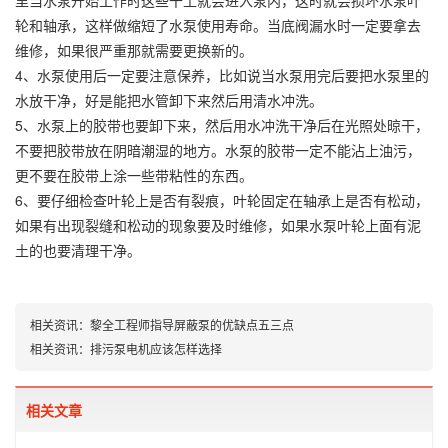
里当水泵开始工作时这些干土就会进入泵内，这时就会损坏水泵叶
轮和轴承，这样做缩短了水泵使用寿命。当底阀漏水时一定要拿去
维修，如果很严重那就需要更换新的。
4、水泵使用后一定要注意保养，比如说当水泵用完后要把水泵里的
水放干净，好是能把水管卸下来然后用清水冲洗。
5、水泵上的胶带也要卸下来，然后用水冲洗干净后在光照处晾干，
不要把胶带放在阴暗潮湿的地方。水泵的胶带一定不能沾上油污，
更不要在胶带上涂一些带粘性的东西。
6、要仔细检查叶轮上是否有裂痕，叶轮固定在轴承上是否有松动，
如果有出现裂缝和松动的现象要及时维修，如果水泵叶轮上面有泥
土的也要清理干净。
相关资讯：
黎全工程师指导屏蔽泵的优缺点五三点
相关资讯：
排污泵电机应该怎样选择
相关文章