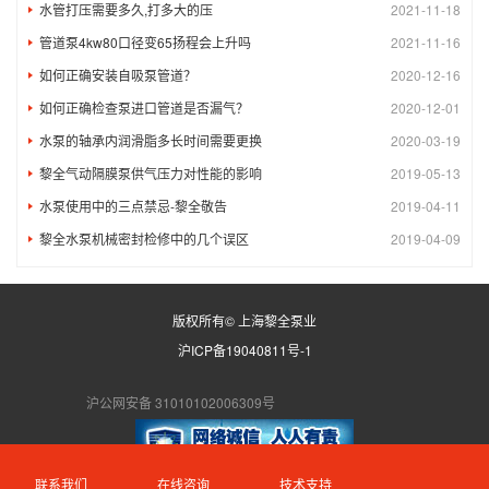
水管打压需要多久,打多大的压
2021-11-18
管道泵4kw80口径变65扬程会上升吗
2021-11-16
如何正确安装自吸泵管道？
2020-12-16
如何正确检查泵进口管道是否漏气？
2020-12-01
水泵的轴承内润滑脂多长时间需要更换
2020-03-19
黎全气动隔膜泵供气压力对性能的影响
2019-05-13
水泵使用中的三点禁忌-黎全敬告
2019-04-11
黎全水泵机械密封检修中的几个误区
2019-04-09
版权所有© 上海黎全泵业
沪ICP备19040811号-1
沪公网安备 31010102006309号
联系我们
在线咨询
技术支持