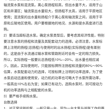
轴流泵水泵和混流泵。离心泵扬程较高，但出水量不大，适用于山
区和井灌区；轴流泵出水量较大，但扬程不太高，适用于平原地区
使用；混流泵的出水量和扬程介于离心泵和轴流泵之间，适用于平
原和丘陵地区使用。用户要根据地的地况、水源和提水高度进行选
购。
2）要适当超标选水泵。确定水泵类型后，要考虑其经济性能，特别
要注意水泵的扬程和流量及其配套动力的选择。必须注意，水泵标
牌上注明的扬程(总扬程)与使用时的出水扬程(实际扬程)是有差别
的，这是由于水流通过输水管和管路附近时会有一定的阻力损失。
所以，实际扬程一般要比总扬程低10%—20%，出水量也相应减
少。因此，实际使用时，只能按标牌所注扬程和流量的80%～90%
估算，水泵配套动力的选择，可按标牌上注明的功率选择，为了使
水泵启动迅速和使用安，动力机的功率也可略大于水泵所需功率，
一般高出10%左右为宜；如果已有动力，选购水泵时，则可按动力
机的功率选购与之相配套的水泵。
3）要严格手续购水泵。
台数选择
1、对正常运转的泵，一般只用一台，因为一台大泵与并联工作的两