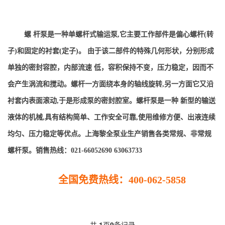
螺 杆泵是一种单螺杆式输运泵,它主要工作部件是偏心螺杆(转
子)和固定的衬套(定子)。 由于该二部件的特殊几何形状，分别形成
单独的密封容腔，内部流速 低，容积保持不变，压力稳定，因而不
会产生涡流和搅动。螺杆一方面绕本身的轴线旋转,另一方面它又沿
衬套内表面滚动,于是形成泵的密封腔室。螺杆泵是一种 新型的输送
液体的机械,具有结构简单、工作安全可靠,使用维修方便、出液连续
均匀、压力稳定等优点。
上
海黎全泵业生产销售各
类常规、非常规
螺杆泵
。
销售热线
：021-66052690 63063733
全国免费热线：400-062-5858
共
1
页
9
条记录