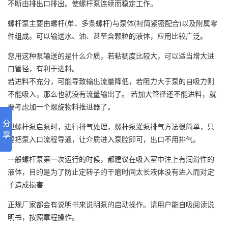
不断由排出口排出。使螺杆泵连续而稳定工作。
螺杆泵主要由螺杆(单、多条螺杆)与泵体(衬筒紧密配合)以及附属零
件组成。可以输送水、油、甚至含颗粒的液体，应用比较广泛。
您用这种泵输送的是什么介质，若粘稠度比较大，可以适当增大进
口管径，有利于进料。
若进料不充分，可能导致输出流量降低，若阻力大于泵的自吸力则
不能吸入，那么也就没有流量输出了。 若加大管径还不能进料，就
要考虑加一个螺旋物料推进器了。
但螺杆泵启泵时，进行排气处理，螺杆泵灌泵排气方法很简单，只
要把泵入口流程导通，让介质进入泵腔即可，出口不用排气。
一般螺杆泵第一次运行的时候，都建议在吸入室中注上有润滑性的
液体，目的是为了防止定转子的干磨时间太长液体没有进入而对定
子造成损害
正规厂家都会有说明书来说明泵的启动操作。请用户能自吸阅读说
明书，按照章程操作。