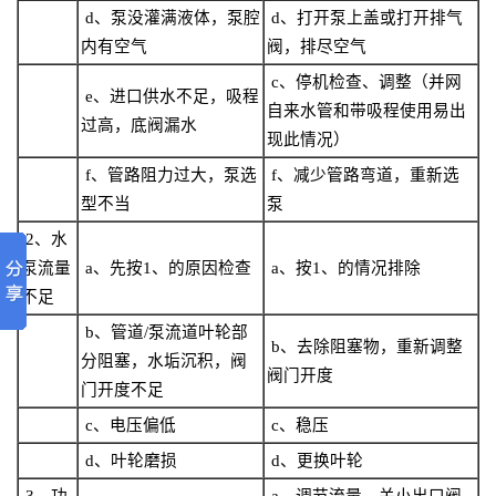
d
、泵没灌满液体，泵腔
d
、打开泵上盖或打开排气
内有空气
阀，排尽空气
c
、停机检查、调整（并网
e
、进口供水不足，吸程
自来水管和带吸程使用易出
过高，底阀漏水
现此情况）
f
、管路阻力过大，泵选
f
、减少管路弯道，重新选
型不当
泵
2
、水
泵流量
a
、先按
1
、的原因检查
a
、按
1
、的情况排除
不足
b
、管道
/
泵流道叶轮部
b
、去除阻塞物，重新调整
分阻塞，水垢沉积，阀
阀门开度
门开度不足
c
、电压偏低
c
、稳压
d
、叶轮磨损
d
、更换叶轮