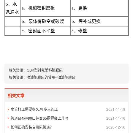
6
、水
a
、机械密封磨损
a
、更换
泵漏水
b
、泵体有砂空或破裂
b
、焊补或更换
c
、密封面不平整
c
、修整
相关资讯：
QBK型衬氟塑料隔膜泵
相关资讯：
喷漆隔膜泵的使用--油漆隔膜泵
相关文章
水管打压需要多久,打多大的压
2021-11-18
管道泵4kw80口径变65扬程会上升吗
2021-11-16
如何正确安装自吸泵管道？
2020-12-16