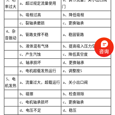
3
、功
a
、调节流量，关小出口阀
a
、超过规定流量使用
率过大
门
b
、吸程过高
b
、降低吸程
c
、裂轴承磨损
c
、更换轴承
4
、杂
a
、管路支撑不稳
a
、稳固管路
音振动
b
、液体混有气体
b
、提高吸入压力空气
c
、产生汽蚀
c
、降低真空度
d
、轴承损坏
d
、更换轴承
e
、电机超载发热运行
e
、调整按
5
5
、电
a
、流量过大，超载运行
a
、关小出口阀
机发热
b
、碰擦
b
、检查排除
c
、电机轴承损坏
c
、更换轴承
d
、电压不足
d
、稳压