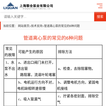
搜索
当前位置：
网站首页
>
技术支持
>
管道离心泵的常见的6种问题
管道离心泵的常见的6种问题
常见
可能产生的原因
排除方法
的故障
1
、水
a
、进出口阀门未打开，
泵不出
进出管
a
、检查，去除阻塞物。
水
路阻塞，流道叶轮堵塞
b
、电机运行方向不对，
b
、调整电机方向，紧固电
电机缺相转速很慢
机接线
c
、拧紧各密封面，排除空
c
、吸入管漏气
气