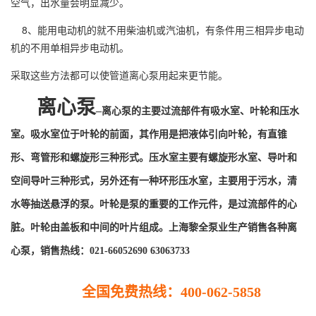
空气，出水量会明显减少。
8、能用电动机的就不用柴油机或汽油机，有条件用三相异步电动
机的不用单相异步电动机。
采取这些方法都可以使管道离心泵用起来更节能。
离心泵
–
离心泵
的主要过流部件有吸水室、叶轮和压水
室。吸水室位于叶轮的前面，其作用是把液体引向叶轮，有直锥
形、弯管形和螺旋形三种形式。压水室主要有螺旋形水室、导叶和
空间导叶三种形式，另外还有一种环形压水室，主要用于
污水，清
水
等抽送悬浮的泵。叶轮是泵的重要的工作元件，是过流部件的心
脏。叶轮由盖板和中间的叶片组成
。上海黎全泵业生产销售各种离
心泵
，销售热线
：021-66052690 63063733
全国免费热线：400-062-5858