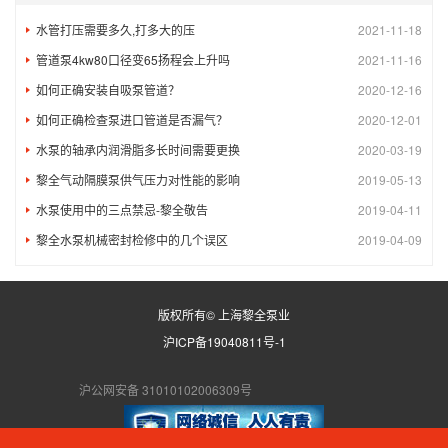
水管打压需要多久,打多大的压
2021-11-18
管道泵4kw80口径变65扬程会上升吗
2021-11-16
如何正确安装自吸泵管道？
2020-12-16
如何正确检查泵进口管道是否漏气？
2020-12-01
水泵的轴承内润滑脂多长时间需要更换
2020-03-19
黎全气动隔膜泵供气压力对性能的影响
2019-05-13
水泵使用中的三点禁忌-黎全敬告
2019-04-11
黎全水泵机械密封检修中的几个误区
2019-04-09
版权所有© 上海黎全泵业
沪ICP备19040811号-1
沪公网安备 31010102006309号