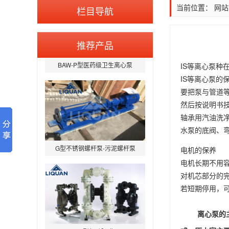
当前位置：
网站
栏目导航
推荐产品
BAW-P型医药级卫生离心泵
IS等离心泵
IS等离心泵的
要把泵与管道
然后按说明书
轴承用汽油洗
G型不锈钢螺杆泵-污泥螺杆泵
水泵的底阀、
电机的保养
电机长期不用
对机芯部分的
若短期停用，
QBY型气动隔膜泵
离心泵
的