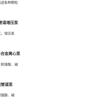
输送各种颗粒
管道增压泵
式，增压泵
料合金离心泵
，耐强酸、碱
能管道泵
耐强酸、碱