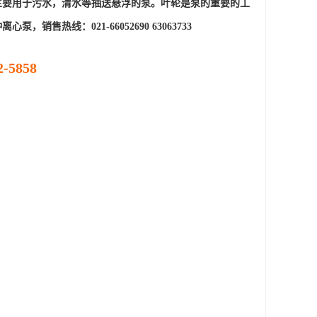
主要用于
污水，清水
等抽送悬浮的泵。叶轮是泵的重要的工
种离心泵
，销售热线
：021-66052690 63063733
5858