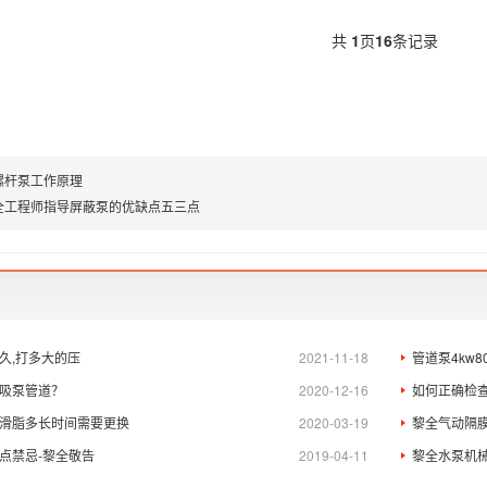
共
1
页
16
条记录
螺杆泵工作原理
全工程师指导屏蔽泵的优缺点五三点
久,打多大的压
2021-11-18
管道泵4kw
吸泵管道？
2020-12-16
如何正确检
滑脂多长时间需要更换
2020-03-19
黎全气动隔
点禁忌-黎全敬告
2019-04-11
黎全水泵机