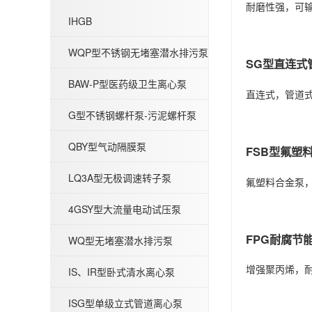
WQP型不锈钢无堵塞潜水排污泵
耐磨性强，可
IHGB
WQP型不锈钢无堵塞潜水排污泵
SG型直连式
BAW-P型医药级卫生离心泵
直连式，管道
G型不锈钢螺杆泵-污泥螺杆泵
BAW-P型医药级卫生离心泵
QBY型气动隔膜泵
FSB型氟塑
LQ3A型无极调速转子泵
氟塑料合金泵
4GSY型大流量电动试压泵
G型不锈钢螺杆泵-污泥螺杆泵
FPG耐腐节
WQ型无堵塞潜水排污泵
增强聚丙烯，
IS、IR型卧式清水离心泵
ISG型单级立式管道离心泵