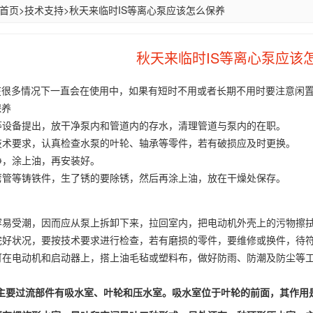
首页
>
技术支持
>
秋天来临时IS等离心泵应该怎么保养
秋天来临时IS等离心泵应该
种在很多情况下一直会在使用中，如果有短时不用或者长期不用时要注意闲
保养
等设备提出，放干净泵内和管道内的存水，清理管道与泵内的在职。
技术要求，认真检查水泵的叶轮、轴承等零件，若有破损应及时更换。
净，涂上油，再安装好。
弯管等铸铁件，生了锈的要除锈，然后再涂上油，放在干燥处保存。
容易受潮，因而应从泵上拆卸下来，拉回室内，把电动机外壳上的污物擦
完好状况，要按技术要求进行检查，若有磨损的零件，要维修或换件，待
可在电动机和启动器上，搭上油毛毡或塑料布，做好防雨、防潮及防尘等
主要过流部件有吸水室、叶轮和压水室。吸水室位于叶轮的前面，其作用