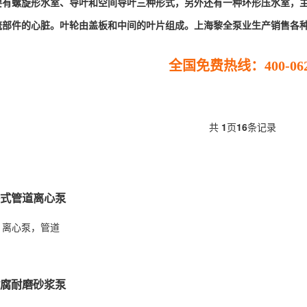
要有螺旋形水室、导叶和空间导叶三种形式，另外还有一种环形压水室，
流部件的心脏。叶轮由盖板和中间的叶片组成
。上海黎全泵业生产销售各
全国免费热线：400-062-
共
1
页
16
条记录
卧式管道离心泵
，离心泵，管道
型耐腐耐磨砂浆泵