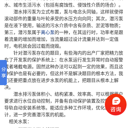
水、城市生活污水（包括有腐蚀性、侵蚀性介质的场合）。
潜水排污泵为立式布置，泵与电念头同轴，这样就使得
滚动部件的重量与叶轮承受的水压方向向同；其次，潜污泵
是在液下使用，输送的污水介质中含有杂质、淤泥等物质；
第三，潜污泵属于
离心泵
的一种，在其运行时，功率老是跟
着流量的增加而增加，当流量超过设计流量并达到一定值
时，电机就会因过载而烧毁。
针对潜污泵存在的题目，有些海内的出产厂家把精力放
在了开发泵的保护系统上：在水泵运行发生异常时自动报警
或者堵截电源。固然这种办法可以起到一定的效果，而且这
种保护也是有必要的，但这并不是解决题目的根本方法，我
们还要把重点放在进步水泵的机能上，把题目从根本上解
决。
潜水排污泵体积小、结构紧凑、效率高、可以根据用户
要求进行水位自动控制，并备有自动保护装置及控制柜，双
导轨自动安装系统等。能适应多种工作环境，优化其结构设
计，进一步完善潜污泵的机能。
相关水泵：