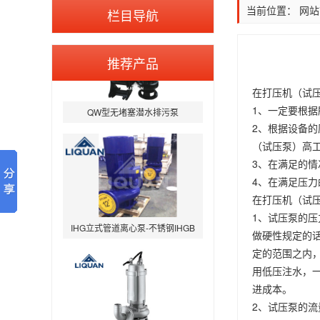
当前位置：
网站
栏目导航
推荐产品
在打压机（试
QW型无堵塞潜水排污泵
1、一定要根
2、根据设备的
（试压泵）高工
3、在满足的
4、在满足压
在打压机（试
IHG立式管道离心泵-不锈钢IHGB
1、试压泵的
做硬性规定的
定的范围之内
用低压注水，一
进成本。
2、试压泵的