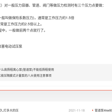
泵）对一般压力容器、管道、阀门等做压力检测时有三个压力点要做：
力
(一般叫做保险系数压力)，通常是工作压力的1.5倍
通常是工作压力的2.5倍以上。
程中，一般做前两个点就行了。
什么高扬程离心泵(管道泵)不能低扬程使用
YX液压隔膜式计量泵的八大使用注意事项
久,打多大的压
2021-11-18
管道泵4kw