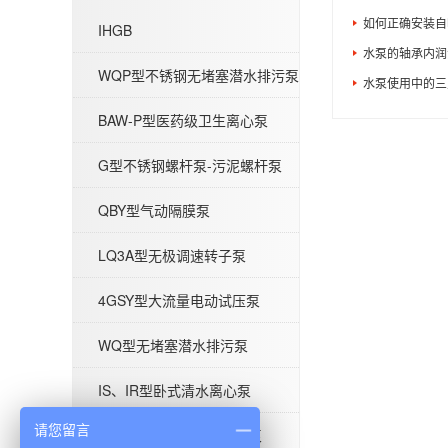
如何正确安装自
IHGB
QBY型气动隔膜泵
水泵的轴承内润
WQP型不锈钢无堵塞潜水排污泵
水泵使用中的三
BAW-P型医药级卫生离心泵
G型不锈钢螺杆泵-污泥螺杆泵
QBY型气动隔膜泵
QW型无堵塞潜水排污泵
LQ3A型无极调速转子泵
4GSY型大流量电动试压泵
WQ型无堵塞潜水排污泵
IHG立式管道离心泵-不锈钢IHGB
IS、IR型卧式清水离心泵
请您留言
ISG型单级立式管道离心泵