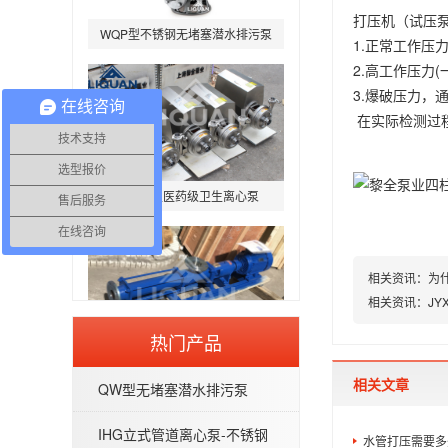
WQP型不锈钢无堵塞潜水排污泵
打压机（试压
1.正常工作压
2.高工作压力
3.爆破压力，
在线咨询
在实际检测过
技术支持
BAW-P型医药级卫生离心泵
选型报价
售后服务
在线咨询
相关资讯：
为
相关资讯：
J
G型不锈钢螺杆泵-污泥螺杆泵
热门产品
相关文章
QW型无堵塞潜水排污泵
IHG立式管道离心泵-不锈钢
水管打压需要多