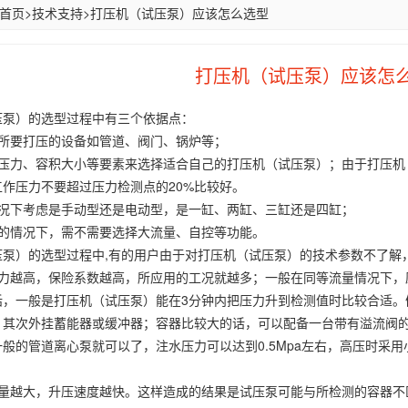
首页
>
技术支持
>
打压机（试压泵）应该怎么选型
打压机（试压泵）应该怎
压泵）的选型过程中有三个依据点：
据所要打压的设备如管道、阀门、锅炉等；
压力、容积大小等要素来选择适合自己的打压机（试压泵）；由于打压机（
作压力不要超过压力检测点的20%比较好。
情况下考虑是手动型还是电动型，是一缸、两缸、三缸还是四缸；
力的情况下，需不需要选择大流量、自控等功能。
压泵）的选型过程中,有的用户由于对打压机（试压泵）的技术参数不了解
压力越高，保险系数越高，所应用的工况就越多；一般在同等流量情况下，
话，一般是打压机（试压泵）能在3分钟内把压力升到检测值时比较合适。
，其次外挂蓄能器或缓冲器；容器比较大的话，可以配备一台带有溢流阀
般的管道离心泵就可以了，注水压力可以达到0.5Mpa左右，高压时采
流量越大，升压速度越快。这样造成的结果是试压泵可能与所检测的容器不