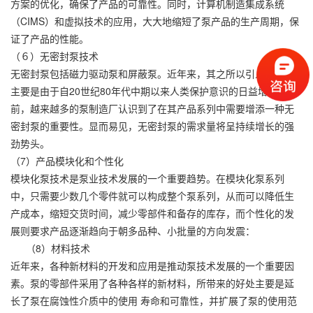
方案的优化，确保了产品的可靠性。同时，计算机制造集成系统
（CIMS）和虚拟技术的应用，大大地缩短了泵产品的生产周期，保
证了产品的性能。
（６）无密封泵技术
无密封泵包括磁力驱动泵和屏蔽泵。近年来，其之所以引人注目，
主要是由于自20世纪80年代中期以来人类保护意识的日益增强。目
前，越来越多的泵制造厂认识到了在其产品系列中需要增添一种无
密封泵的重要性。显而易见，无密封泵的需求量将呈持续增长的强
劲势头。
（7）产品模块化和个性化
模块化泵技术是泵业技术发展的一个重要趋势。在模块化泵系列
中，只需要少数几个零件就可以构成整个泵系列，从而可以降低生
产成本，缩短交货时间，减少零部件和备存的库存，而个性化的发
展则要求产品逐渐趋向于朝多品种、小批量的方向发震：
（8）材料技术
近年来，各种新材料的开发和应用是推动泵技术发展的一个重要因
素。泵的零部件采用了各种各样的新材料，所带来的好处主要是延
长了泵在腐蚀性介质中的使用 寿命和可靠性，并扩展了泵的使用范