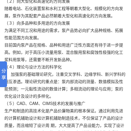
（２）向大型化和高速化的方向发展
随着电站、石化装置泵和水利工程等朝着大型化、规模化的方向发
展，泵作为其配套产品必然朝着大型化和高速化的方向发展。
（３）向多品种和多用途的方向发展
为满足不同工况和用途的需求，泵产品势必向扩大品种规格、拓展
性能范围方向发展。
目前国内泵产品在规格、品种和用途广泛性方面还有待于进一步提
高。例如，对于高压小流量用泵、混合酸用泵和腐蚀性极强的化工
浆料用泵等，还需要不断开发新品种。
（４）理论与设计方法的科学化
加强泵的基础理论研究，注重交叉学科、边缘学科、新兴学科的
相互渗透。理论研究的重点是：泵内部流动的测量、数值模拟及性
能预测；一元黏性流动的数值计算；多相流动的理论与应用；泵的
优化设计及设计的多样化。
（５）CAD、CAM、CIMS技术的发展与推广
生产和制造的高技术化是产品价廉物美的根本保证。通过利用先进
的计算机辅助设计和计算机辅助制造技术，不仅保证了产品的设计
质量，而且缩短了设计周 期，大大提高了产品设能力，实现了设计