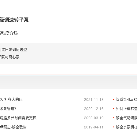
生级调速转子泵
高粘度介质
动试压泵如何选型
杆泵与离心泵
久,打多大的压
2021-11-18
管道泵4kw
吸泵管道？
2020-12-16
如何正确检
滑脂多长时间需要更换
2020-03-19
黎全气动隔
点禁忌-黎全敬告
2019-04-11
黎全水泵机