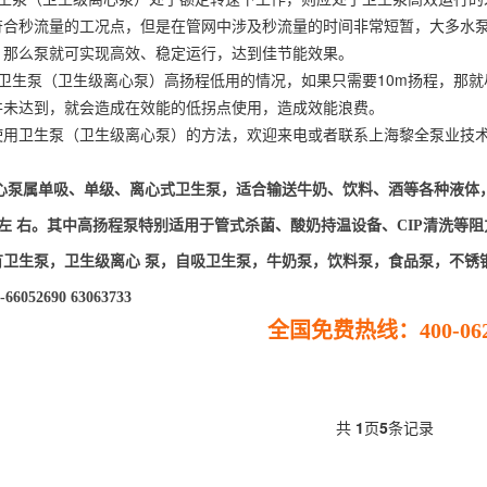
符合秒流量的工况点，但是在管网中涉及秒流量的时间非常短暂，大多水
，那么泵就可实现高效、稳定运行，达到佳节能效果。
卫生泵（卫生级离心泵）高扬程低用的情况，如果只需要10m扬程，那就
并未达到，就会造成在效能的低拐点使用，造成效能浪费。
使用卫生泵（卫生级离心泵）的方法，欢迎来电或者联系上海黎全泵业技
离心泵属单吸、单级、离心式卫生泵，适合输送牛奶、饮料、酒等各种液体
ºC左 右。其中高扬程泵特别适用于管式杀菌、酸奶持温设备、CIP清洗
卫生泵，卫生级离心 泵，自吸卫生泵，牛奶泵，饮料泵，食品泵，不锈钢多级
6052690 63063733
全国免费热线：400-062-
共
1
页
5
条记录