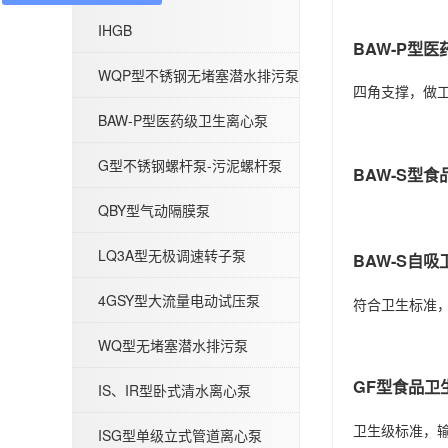
WQP型不锈钢无堵塞潜水排污泵
IHGB
BAW-P型
WQP型不锈钢无堵塞潜水排污泵
四角支撑，做
BAW-P型医药级卫生离心泵
G型不锈钢螺杆泵-污泥螺杆泵
BAW-S型
BAW-P型医药级卫生离心泵
QBY型气动隔膜泵
LQ3A型无极调速转子泵
BAW-S自吸
4GSY型大流量电动试压泵
符合卫生标准
WQ型无堵塞潜水排污泵
G型不锈钢螺杆泵-污泥螺杆泵
GF型食品卫
IS、IR型卧式清水离心泵
卫生级标准，
ISG型单级立式管道离心泵