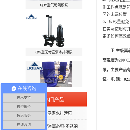
则工作点就是
区的末端位置
5、应尽量避免
在实际使用时
更多如何高效
QW型无堵塞潜水排污泵
卫 生级
高温度为200
泵，主要产品有
泵。电 话：021-6
在线咨询
IHG立式管道离心泵-不锈钢IHGB
热门产品
技术支持
选型报价
QW型无堵塞潜水排污泵
售后服务
在线咨询
IHG立式管道离心泵-不锈钢