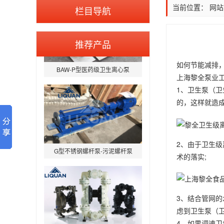
当前位置：
网站
栏目导航
推荐产品
BAW-P型医药级卫生离心泵
如何节能减排
上海黎全泵业
1、卫生泵（卫
的，这样就造
G型不锈钢螺杆泵-污泥螺杆泵
2、由于卫生
术的落实;
3、结合管网
虑到卫生泵（
QBY型气动隔膜泵
4、如果调速