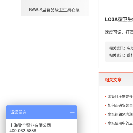
BAW-S型食品级卫生离心泵
LQ3A型卫
QBY型气动隔膜泵
速度可调，打
相关资讯：
电
相关资讯：
螺
相关文章
水管打压需要多
如何正确安装自
请您留言
水泵的轴承内润
水泵使用中的三
上海黎全泵业有限公司
400-062-5858