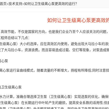
首页
>
技术支持
>
如何让卫生级离心泵更高效的运行？
如何让卫生级离心泵更高效
，高效节能，不仅是国家的方向，也是我们企业乃至个人应该关注的问题
工程师总结以下几点：
生级离心泵）大小的选择，应在高效区内使用，避免出现大马拉小车的浪费现
成了大马拉小车，资源浪费。而且容易造成过载、空打等现象，对泵造成
级离心泵运行呈曲线模式，随着流量的不断增大，扬程有所降低;同时注意
的水力计算，准确合理选择卫生泵（卫生级离心泵）实现选泵的优化，确保
卫生级离心泵）在长期运行中叶轮产生的磨损，提高安全系数的适用性;但
卫生泵（卫生级离心泵）处于额定转速下工作，则应处于卫生泵高效运行的