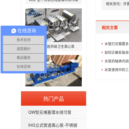
相关资讯：
外
相关文章
在线咨询
BAW-P型医药级卫生离心泵
技术支持
水管打压需要多
选型报价
如何正确安装自
售后服务
水泵的轴承内润
在线咨询
水泵使用中的三
G型不锈钢螺杆泵-污泥螺杆泵
热门产品
QW型无堵塞潜水排污泵
IHG立式管道离心泵-不锈钢