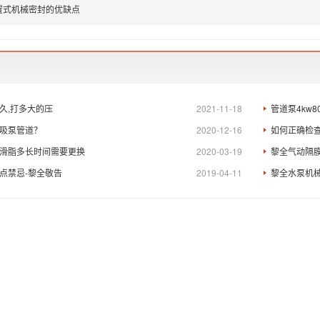
置式机械密封的优缺点
久,打多大的压
2021-11-18
管道泵4kw
吸泵管道？
2020-12-16
如何正确检
滑脂多长时间需要更换
2020-03-19
黎全气动隔
点禁忌-黎全敬告
2019-04-11
黎全水泵机