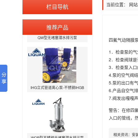
当前位置：
网站
栏目导航
推荐产品
QW型无堵塞潜水排污泵
四氟气动隔膜
1．检查泵的
2．检查阀球
3．检查泵入
4.泵的空气阀
IHG立式管道离心泵-不锈钢IHGB
5.泵的出口
6.产品自空
7.阀发出嘎嘎
警告：在修四
入口的管线，
WQP型不锈钢无堵塞潜水排污泵
相关资讯：
安