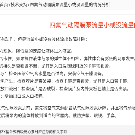
首页
>
技术支持
>
四氟气动隔膜泵流量小或没流量的情况分析
四氟气动隔膜泵流量小或没流量
泵有动作，但是流量小或没有液体流出故障排除：
气穴现象，降低泵的速度让液体进入液室。
是否卡住。如果操作液体与泵的弹性体不相容，弹性体会有膨胀的现象发生
口的接头是否锁紧不漏，尤其是入口端阀球附近的卡箍需锁紧。
结冰：检查压缩空气含水量是否过高，安装空气干燥设备。
有气泡产生：检查膜片是否破裂，检查卡箍是否锁紧，尤其是入口管卡箍。
气排放口流出：检查膜片是否破裂，检查膜片及内外夹板在轴上是否夹紧。
声：增加出口或入口扬程。
氟气动隔膜泵之前，需先将空气来源配管从气动隔膜泵拆除，并且将气动
然后将泵内的流体排放到适当的容器内。戴防护帽、眼镜、手套。
装ZX型卧式自吸离心泵时应注意的相关事项