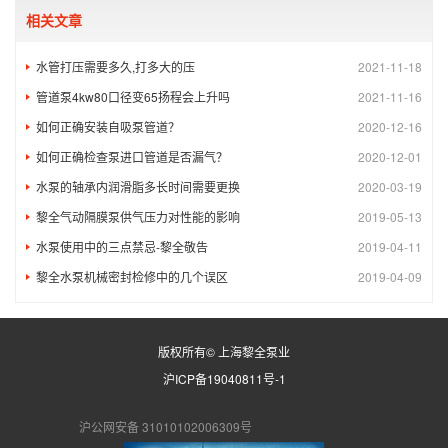
相关文章
水管打压需要多久,打多大的压
2021-11-18
管道泵4kw80口径变65扬程会上升吗
2021-11-16
如何正确安装自吸泵管道？
2020-12-16
如何正确检查泵进口管道是否漏气？
2020-12-01
水泵的轴承内润滑脂多长时间需要更换
2020-03-19
黎全气动隔膜泵供气压力对性能的影响
2019-05-13
水泵使用中的三点禁忌-黎全敬告
2019-04-11
黎全水泵机械密封检修中的几个误区
2019-04-09
版权所有© 上海黎全泵业
沪ICP备19040811号-1
沪公网安备 31010102006309号