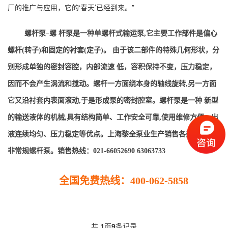
厂的推广与应用，它的‘春天’已经到来。”
螺杆泵
–
螺 杆泵是一种单螺杆式输运泵,它主要工作部件是偏心
螺杆(转子)和固定的衬套(定子)。 由于该二部件的特殊几何形状，分
别形成单独的密封容腔，内部流速 低，容积保持不变，压力稳定，
因而不会产生涡流和搅动。螺杆一方面绕本身的轴线旋转,另一方面
它又沿衬套内表面滚动,于是形成泵的密封腔室。螺杆泵是一种 新型
的输送液体的机械,具有结构简单、工作安全可靠,使用维修方便、出
液连续均匀、压力稳定等优点。
上
海黎全泵业生产销售各
类常规、
非常规
螺杆泵
。
销售热线
：021-66052690 63063733
全国免费热线：400-062-5858
共
1
页
9
条记录