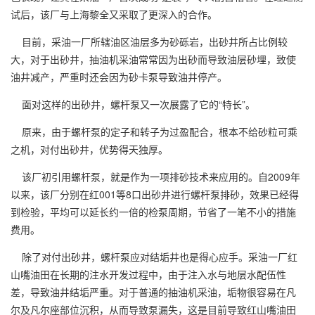
试后，该厂与上海黎全又采取了更深入的合作。
目前，采油一厂所辖油区油层多为砂砾岩，出砂井所占比例较
大，对于出砂井，抽油机采油常常因为出砂而导致油层砂埋，致使
油井减产，严重时还会因为砂卡泵导致油井停产。
面对这样的出砂井，螺杆泵又一次展露了它的“特长”。
原来，由于螺杆泵的定子和转子为过盈配合，根本不给砂粒可乘
之机，对付出砂井，优势得天独厚。
该厂初引用螺杆泵，就是作为一项排砂技术来应用的。自2009年
以来，该厂分别在红001等8口出砂井进行螺杆泵排砂，效果已经得
到检验，平均可以延长约一倍的检泵周期，节省了一笔不小的措施
费用。
除了对付出砂井，螺杆泵应对结垢井也是得心应手。采油一厂红
山嘴油田在长期的注水开发过程中，由于注入水与地层水配伍性
差，导致油井结垢严重。对于普通的抽油机采油，垢物很容易在凡
尔及凡尔座部位沉积，从而导致泵漏失，这是目前导致红山嘴油田