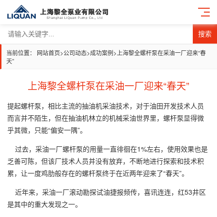
搜索
当前位置：
网站首页
>
公司动态
>
成功案例
>
上海黎全螺杆泵在采油一厂迎来“春
天”
上海黎全螺杆泵在采油一厂迎来“春天”
提起螺杆泵，相比主流的抽油机采油技术，对于油田开发技术人员
而言并不陌生，但在抽油机林立的机械采油世界里，螺杆泵显得微
乎其微，只能“偏安一隅”。
过去，采油一厂螺杆泵的用量一直徘徊在1%左右，使用效果也是
乏善可陈，但该厂技术人员并没有放弃，不断地进行探索和技术积
累，让一度鸡肋般存在的螺杆泵终于在近两年迎来了“春天”。
近年来，采油一厂滚动勘探试油捷报频传，喜讯连连，红53井区
是其中的重大发现之一。