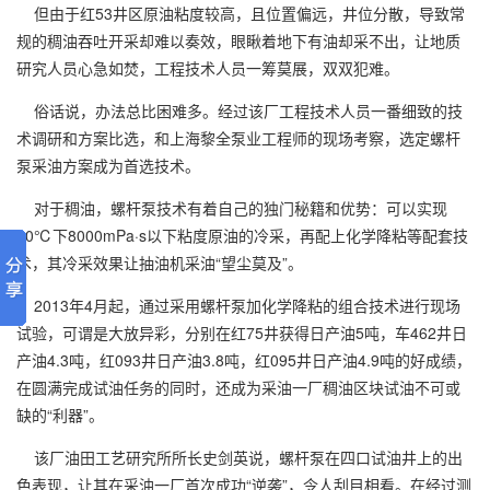
但由于红53井区原油粘度较高，且位置偏远，井位分散，导致常
规的稠油吞吐开采却难以奏效，眼瞅着地下有油却采不出，让地质
研究人员心急如焚，工程技术人员一筹莫展，双双犯难。
俗话说，办法总比困难多。经过该厂工程技术人员一番细致的技
术调研和方案比选，和上海黎全泵业工程师的现场考察，选定螺杆
泵采油方案成为首选技术。
对于稠油，螺杆泵技术有着自己的独门秘籍和优势：可以实现
50℃下8000mPa·s以下粘度原油的冷采，再配上化学降粘等配套技
术，其冷采效果让抽油机采油“望尘莫及”。
2013年4月起，通过采用螺杆泵加化学降粘的组合技术进行现场
试验，可谓是大放异彩，分别在红75井获得日产油5吨，车462井日
产油4.3吨，红093井日产油3.8吨，红095井日产油4.9吨的好成绩，
在圆满完成试油任务的同时，还成为采油一厂稠油区块试油不可或
缺的“利器”。
该厂油田工艺研究所所长史剑英说，螺杆泵在四口试油井上的出
色表现，让其在采油一厂首次成功“逆袭”，令人刮目相看。在经过测