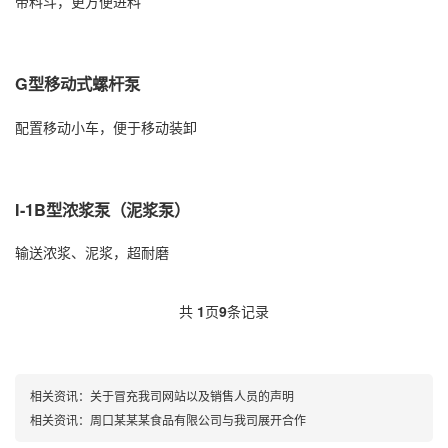
带料斗，更方便进料
G型移动式螺杆泵
配置移动小车，便于移动装卸
I-1B型浓浆泵（泥浆泵）
输送浓浆、泥浆，超耐磨
共
1
页
9
条记录
相关资讯：
关于冒充我司网站以及销售人员的声明
相关资讯：
周口某某某食品有限公司与我司展开合作