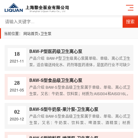
搜索
当前位置：
网站首页
>
卫生泵
BAW-P型医药级卫生离心泵
18
产品介绍 BAW-P型卫生级离心泵属单吸、单级、离心式卫生
2021-11
泵，适合输送纯化水、药剂等医药液体，是医药行业不可缺少
的输送设备。其中高扬程泵特别适用于管式杀菌、酸奶持温设
备、CIP清洗等阻力较大的系统中应用。我公司也可为有颗粒
BAW-S型食品级卫生离心泵
28
物的介质定做开式叶轮使其输送更顺畅，是药厂的好选择。
产品介绍 BAW-S型食品级卫生泵属于单级、单吸、离心式卫
2021-05
产品原理 BAW-P型卫生离心泵作为一种理想选择优点在于：
生泵，又名：牛奶泵、饮料泵；材质为:AISI304和AISI316L，
结构简单、拆卸方便、…
配有三脚支撑支架，内部处理光滑，无毛刺，可保证液体经过
无残留，更不会滋生细菌，我公司也可为有颗粒物的介质定做
BAW-S型牛奶泵-果汁泵-卫生离心泵
02
开式叶轮使其输送更顺畅，是食品厂好的选择！ 产品原理
产品介绍 BAW-S型食品级卫生泵属于单级、单吸、离心式卫
2020-12
BAW-S系 列卫生泵主要由泵体、泵座、电机组成。各部分分
生泵，又名：牛奶泵、饮料泵、啤酒泵、酒精泵；材质
别由螺栓联…
为:AISI304和AISI316L，配有三脚支撑支架，内部处理光滑，
无毛刺，可保证液体经过无残留，更不会滋生细菌，我公司也