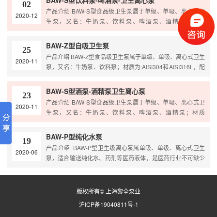
BAW-S型饮料泵-啤酒泵-卫生离心泵
02
可为有颗粒物的介质定做开式叶轮使其输送更顺畅，是食品厂
产品介绍 BAW-S型食品级卫生泵属于单级、单吸、离心式卫
2020-12
好的选择！ 产品原理 BAW-S系 列卫生泵主要由泵体、泵
生泵，又名：牛奶泵、饮料泵、啤酒泵、酒精泵；材质
座、电机组成。各…
为:AISI304和AISI316L，配有三脚支撑支架，内部处理光滑，
无毛刺，可保证液体经过无残留，更不会滋生细菌，我公司也
BAW-Z型自吸卫生泵
25
可为有颗粒物的介质定做开式叶轮使其输送更顺畅，是食品厂
产品介绍 BAW-Z型食品级卫生泵属于单级、单吸、离心式卫生
2020-11
好的选择！ 产品原理 BAW-S系 列卫生泵主要由泵体、泵
泵，又名：牛奶泵、饮料泵；材质为:AISI304和AISI316L，配
座、电机组成。各…
有三脚支撑支架，内部处理光滑，无毛刺，可保证液体经过无
残留，更不会滋生细菌，我公司也可为有颗粒物的介质定做开
BAW-S型酒泵-酒精泵卫生离心泵
23
式叶轮使其输送更顺畅，是食品厂好的选择！ 产品原理
产品介绍 BAW-S型食品级卫生泵属于单级、单吸、离心式卫
2020-11
BAW-S系 列卫生泵主要由泵体、泵座、电机组成。各部分分
生泵，又名：牛奶泵、饮料泵、啤酒泵、酒精泵；材质
别由螺…
为:AISI304和AISI316L，配有三脚支撑支架，内部处理光滑，
无毛刺，可保证液体经过无残留，更不会滋生细菌，我公司也
BAW-P型纯化水泵
19
可为有颗粒物的介质定做开式叶轮使其输送更顺畅，是食品厂
产品介绍 BAW-P型卫生级离心泵属单吸、单级、离心式卫生
2020-06
好的选择！ 产品原理 BAW-S系 列卫生泵主要由泵体、泵
泵，适合输送纯化水、药剂等医药液体，是医药行业不可缺少
座、电机组成。各…
的输送设备。其中高扬程泵特别适用于管式杀菌、酸奶持温设
备、CIP清洗等阻力较大的系统中应用。我公司也可为有颗粒
物的介质定做开式叶轮使其输送更顺畅，是药厂的好选择。
版权所有© 上海黎全泵业
产品原理 BAW-P型卫生离心泵作为一种理想选择优点在于：
沪ICP备19040811号-1
结构简单、拆卸方便、…