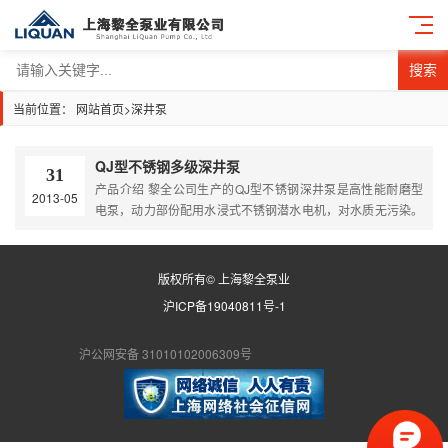
搜索
当前位置：
网站首页
>
深井泵
QJ型不锈钢多级深井泵
31
产品介绍 黎全公司生产的QJ型不锈钢深井泵是高性能耐磨型
2013-05
电泵，动力部份配用水浸式不锈钢潜水电机，对水质无污染。
选用优质不锈钢外壳、轴芯、联轴器、入水座和泵头（或铜合
金入水座、泵头），高强度抗耐磨新型复合高分子材料叶轮和
不锈钢导流壳，“浮动式”结构叶轮在工作期间对电机无轴向压
版权所有© 上海黎全泵业
力。特别适用于工矿业、农业、建筑业、养殖业、食品饮料业
沪ICP备19040811号-1
及家庭式（或高层送水使用）。 产品原理 1、QJ型不锈钢
深…
沪公网安备 31010102006309号